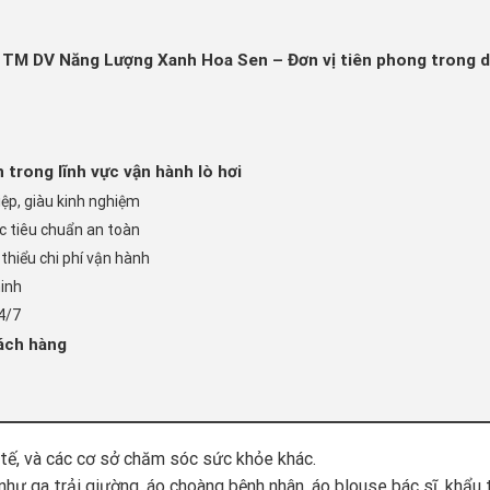
 TM DV Năng Lượng Xanh Hoa Sen – Đơn vị tiên phong trong dị
 trong lĩnh vực vận hành lò hơi
iệp, giàu kinh nghiệm
c tiêu chuẩn an toàn
 thiểu chi phí vận hành
minh
24/7
ách hàng
 tế, và các cơ sở chăm sóc sức khỏe khác.
 như ga trải giường, áo choàng bệnh nhân, áo blouse bác sĩ, khẩu t