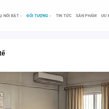
Ụ NỔI BẬT
ĐỐI TƯỢNG
TIN TỨC
SẢN PHẨM
ƯU 
tế