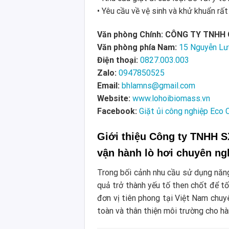
• Yêu cầu về vệ sinh và khử khuẩn rấ
Văn phòng Chính: CÔNG TY TNHH
Văn phòng phía Nam:
15 Nguyễn Lư
Điện thoại:
0827.003.003
Zalo:
0947850525
Email:
bhlamns@gmail.com
Website:
www.lohoibiomass.vn
Facebook:
Giặt ủi công nghiệp Eco 
Giới thiệu Công ty TNHH S
vận hành lò hơi chuyên ng
Trong bối cảnh nhu cầu sử dụng năng 
quả trở thành yếu tố then chốt để tố
đơn vị tiên phong tại Việt Nam chu
toàn và thân thiện môi trường cho h