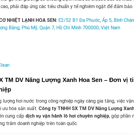
t cao, phải đáp ứng các tiêu chuẩn y tế nghiêm ngặt để đảm bảo 
 CƠ NHIỆT LẠNH HOA SEN:
E2/52 B1 Đa Phước, Ấp 5, Bình Chá
ơng Bằng, Phú Mỹ, Quận 7, Hồ Chí Minh 700000, Việt Nam
Clean
X TM DV Năng Lượng Xanh Hoa Sen – Đơn vị ti
hiệp
lượng hơi nước trong công nghiệp ngày càng gia tăng, việc vận h
i ưu hóa sản xuất.
Công ty TNHH SX TM DV Năng Lượng Xanh
yên cung cấp
dịch vụ vận hành lò hơi chuyên nghiệp
, góp phần 
àng trăm doanh nghiệp trên toàn quốc.