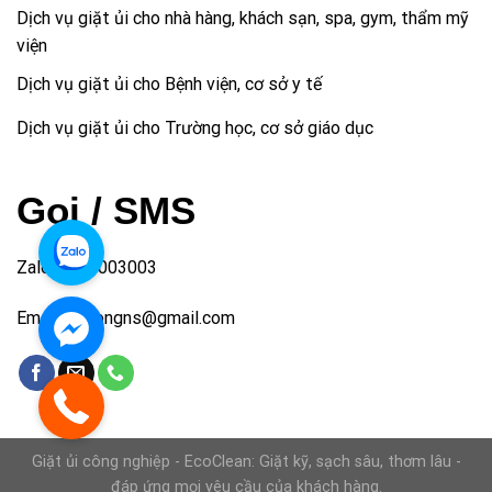
Dịch vụ giặt ủi cho nhà hàng, khách sạn, spa, gym, thẩm mỹ
viện
Dịch vụ giặt ủi cho Bệnh viện, cơ sở y tế
Dịch vụ giặt ủi cho Trường học, cơ sở giáo dục
Gọi / SMS
Zalo: 0827003003
Email: bmlongns@gmail.com
Giặt ủi công nghiệp - EcoClean: Giặt kỹ, sạch sâu, thơm lâu -
đáp ứng mọi yêu cầu của khách hàng.