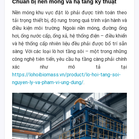
Chuẩn bị nền móng và hạ tầng kỹ thuật
Nền móng khu vực đặt lò phải được tính toán theo
tải trọng thiết bị, độ rung trong quá trình vận hành và
điều kiện môi trường. Ngoài nền móng, đường ống
hơi, ống nước cấp, ống xả, hệ thống điện – điều khiển
và hệ thống cấp nhiên liệu đều phải được bố trí sẵn
sàng. Với các loại lò hơi tầng sôi – một trong những
công nghệ tiên tiến, yêu cầu hạ tầng càng phải chính
xác như mô tả tại
https://lohoibiomass.vn/product/lo-hoi-tang-soi-
nguyen-ly-va-pham-vi-ung-dung/
.