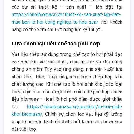
các dự án thiết kế – sản xuất – lắp đặt tại
https://lohoibiomass.vn/thiet-ke-san-xuat-lap-dat-
mua-ban-lo-hoi-cong-nghiep-tu-hoa-sen/
nơi khách
hàng có thể xem chi tiết năng lực kỹ thuật.
Lựa chọn vật liệu chế tạo phù hợp
Vật liệu thép sử dụng trong chế tạo lò hơi phải đạt
các yêu cầu về chịu nhiệt, chịu áp lực và khả năng
chống ăn mòn. Tùy vào ứng dụng, nhà sản xuất lựa
chọn thép tấm, thép ống, inox hoặc thép hợp kim
chất lượng cao. Khi chế tạo lò hơi sinh khối, các loại
thép chịu mài mòn được tinh chỉnh để phù hợp nhiên
liệu biomass – loại lò hơi phổ biến được giới thiệu
tại
https://lohoibiomass.vn/product/lo-hoi-sinh-
khoi-biomass/
. Chính sự chọn lọc vật liệu kỹ lưỡng
giúp lò hơi vận hành ổn định, tiết kiệm chi phí và kéo
dài tuổi thọ.