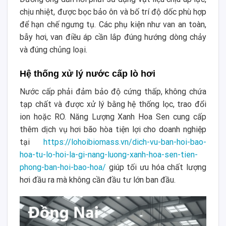
chịu nhiệt, được bọc bảo ôn và bố trí độ dốc phù hợp
để hạn chế ngưng tụ. Các phụ kiện như van an toàn,
bẫy hơi, van điều áp cần lắp đúng hướng dòng chảy
và đúng chủng loại.
Hệ thống xử lý nước cấp lò hơi
Nước cấp phải đảm bảo độ cứng thấp, không chứa
tạp chất và được xử lý bằng hệ thống lọc, trao đổi
ion hoặc RO. Năng Lượng Xanh Hoa Sen cung cấp
thêm dịch vụ hơi bão hòa tiện lợi cho doanh nghiệp
tại
https://lohoibiomass.vn/dich-vu-ban-hoi-bao-
hoa-tu-lo-hoi-la-gi-nang-luong-xanh-hoa-sen-tien-
phong-ban-hoi-bao-hoa/
giúp tối ưu hóa chất lượng
hơi đầu ra mà không cần đầu tư lớn ban đầu.