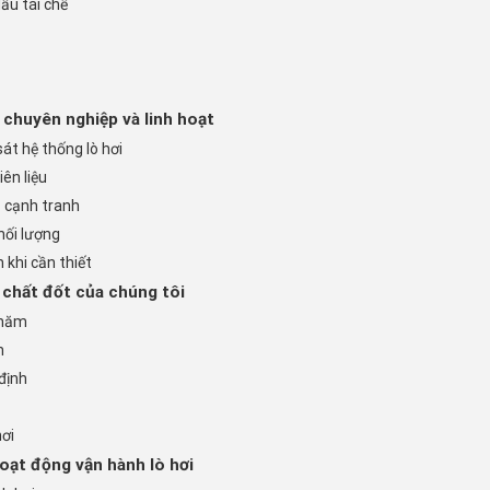
ầu tái chế
 chuyên nghiệp và linh hoạt
át hệ thống lò hơi
ên liệu
ả cạnh tranh
hối lượng
 khi cần thiết
 chất đốt của chúng tôi
 năm
h
định
hơi
hoạt động vận hành lò hơi