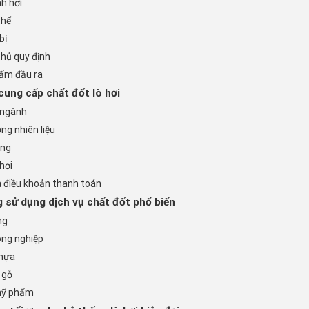
h hơi
thể
bị
thủ quy định
ẩm đầu ra
cung cấp chất đốt lò hơi
g ngành
ng nhiên liệu
àng
 hơi
à điều khoản thanh toán
 sử dụng dịch vụ chất đốt phổ biến
ng
ông nghiệp
nhựa
 gỗ
mỹ phẩm