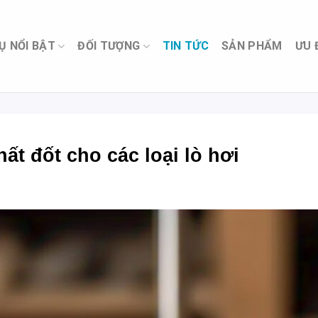
Ụ NỔI BẬT
ĐỐI TƯỢNG
TIN TỨC
SẢN PHẨM
ƯU 
ất đốt cho các loại lò hơi