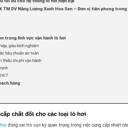
ệu tối ưu cho hệ thống lò hơi hiện đại
X TM DV Năng Lượng Xanh Hoa Sen – Đơn vị tiên phong trong d
n trong lĩnh vực vận hành lò hơi
hiệp, giàu kinh nghiệm
ác tiêu chuẩn an toàn
ảm thiểu chi phí vận hành
 minh
 24/7
hách hàng
cấp chất đốt cho các loại lò hơi
 hơi
đóng vai trò cực kỳ quan trọng trong việc cung cấp nhiệt nă