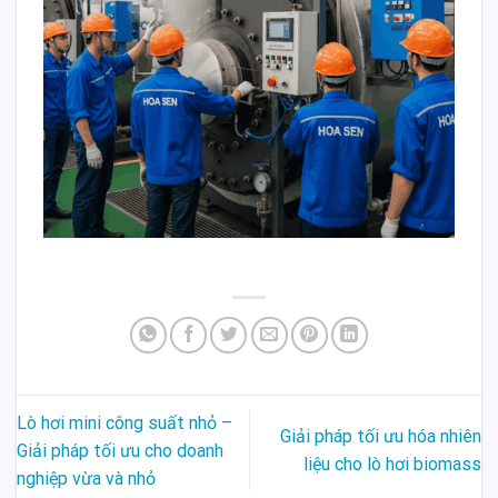
Lò hơi mini công suất nhỏ –
Giải pháp tối ưu hóa nhiên
Giải pháp tối ưu cho doanh
liệu cho lò hơi biomass
nghiệp vừa và nhỏ