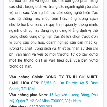
ưu hóa chi phí và nguồn lực mà còn góp phần nâng
cao chất lượng dịch vụ trong các ngành nghề yêu cầu
vệ sinh cao. Với sự hỗ trợ của công nghệ hiện đại,
các hệ thống máy móc tiên tiến, năng lượng sạch
như lò hơi biomass, và quy trình quản lý thông minh,
ngành dịch vụ này đang ngày càng khẳng định vị thế
trong chuỗi cung ứng hiện đại. Để lựa chọn được đơn
vị cung cấp phù hợp, doanh nghiệp cần cân nhắc kỹ
lưỡng từ chất lượng dịch vụ, thiết bị, nhân sự đến chi
phí vận hành và yếu tố môi trường, từ đó xây dựng
một hệ thống giặt ủi vừa hiệu quả vừa bền vững
trong dài hạn.
Văn phòng Chính: CÔNG TY TNHH CƠ NHIỆT
LẠNH HOA SEN:
E2/52 B1 Đa Phước, Ấp 5, Bình
Chánh, TP.HCM
Văn phòng phía Nam:
15 Nguyễn Lương Bằng, Phú
Mỹ, Quận 7, Hồ Chí Minh 700000, Việt Nam
Điện thoại:
0827.003.003