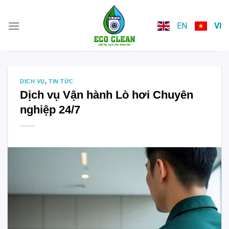
Skip
to
EN
VI
content
DỊCH VỤ
,
TIN TỨC
Dịch vụ Vận hành Lò hơi Chuyên
nghiệp 24/7