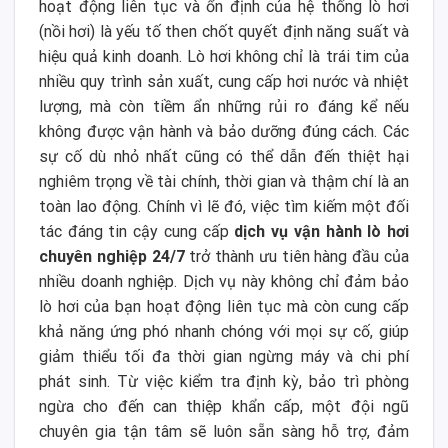
hoạt động liên tục và ổn định của hệ thống lò hơi
(nồi hơi) là yếu tố then chốt quyết định năng suất và
hiệu quả kinh doanh. Lò hơi không chỉ là trái tim của
nhiều quy trình sản xuất, cung cấp hơi nước và nhiệt
lượng, mà còn tiềm ẩn những rủi ro đáng kể nếu
không được vận hành và bảo dưỡng đúng cách. Các
sự cố dù nhỏ nhất cũng có thể dẫn đến thiệt hại
nghiêm trọng về tài chính, thời gian và thậm chí là an
toàn lao động. Chính vì lẽ đó, việc tìm kiếm một đối
tác đáng tin cậy cung cấp
dịch vụ vận hành lò hơi
chuyên nghiệp 24/7
trở thành ưu tiên hàng đầu của
nhiều doanh nghiệp. Dịch vụ này không chỉ đảm bảo
lò hơi của bạn hoạt động liên tục mà còn cung cấp
khả năng ứng phó nhanh chóng với mọi sự cố, giúp
giảm thiểu tối đa thời gian ngừng máy và chi phí
phát sinh. Từ việc kiểm tra định kỳ, bảo trì phòng
ngừa cho đến can thiệp khẩn cấp, một đội ngũ
chuyên gia tận tâm sẽ luôn sẵn sàng hỗ trợ, đảm