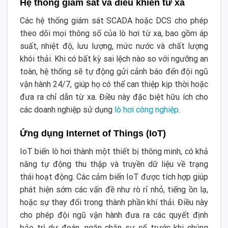
Hệ thống giám sát và điều khiển từ xa
Các hệ thống giám sát SCADA hoặc DCS cho phép
theo dõi mọi thông số của lò hơi từ xa, bao gồm áp
suất, nhiệt độ, lưu lượng, mức nước và chất lượng
khói thải. Khi có bất kỳ sai lệch nào so với ngưỡng an
toàn, hệ thống sẽ tự động gửi cảnh báo đến đội ngũ
vận hành 24/7, giúp họ có thể can thiệp kịp thời hoặc
đưa ra chỉ dẫn từ xa. Điều này đặc biệt hữu ích cho
các doanh nghiệp sử dụng
lò hơi công nghiệp
.
Ứng dụng Internet of Things (IoT)
IoT biến lò hơi thành một thiết bị thông minh, có khả
năng tự động thu thập và truyền dữ liệu về trạng
thái hoạt động. Các cảm biến IoT được tích hợp giúp
phát hiện sớm các vấn đề như rò rỉ nhỏ, tiếng ồn lạ,
hoặc sự thay đổi trong thành phần khí thải. Điều này
cho phép đội ngũ vận hành đưa ra các quyết định
bảo trì dự đoán, ngăn chặn sự cố trước khi chúng