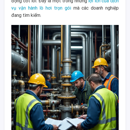
động cốt lõi. Đây là một trong những
lợi ích của dịch
vụ vận hành lò hơi trọn gói
mà các doanh nghiệp
đang tìm kiếm.