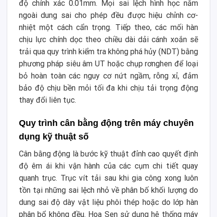
độ chính xác 0.01mm. Mọi sai lệch hình học nằm
ngoài dung sai cho phép đều được hiệu chỉnh cơ-
nhiệt một cách cẩn trọng. Tiếp theo, các mối hàn
chịu lực chính dọc theo chiều dài dải cánh xoắn sẽ
trải qua quy trình kiểm tra không phá hủy (NDT) bằng
phương pháp siêu âm UT hoặc chụp rơnghen để loại
bỏ hoàn toàn các nguy cơ nứt ngầm, rỗng xỉ, đảm
bảo độ chịu bền mỏi tối đa khi chịu tải trọng động
thay đổi liên tục.
Quy trình cân bằng động trên máy chuyên
dụng kỹ thuật số
Cân bằng động là bước kỹ thuật đỉnh cao quyết định
độ êm ái khi vận hành của các cụm chi tiết quay
quanh trục. Trục vít tải sau khi gia công xong luôn
tồn tại những sai lệch nhỏ về phân bố khối lượng do
dung sai độ dày vật liệu phôi thép hoặc do lớp hàn
phân bổ không đều. Hoa Sen sử dụng hệ thống máy