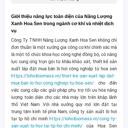
Giới thiệu năng lực toàn diện của Năng Lượng
Xanh Hoa Sen trong ngành cơ khí và nhiệt dịch
vụ
Công Ty TNHH Năng Lượng Xanh Hoa Sen không chỉ
đơn thuần là một xưởng gia công cơ khí chính xác mà
là một tổ chức khoa học công nghệ đồng bộ, có năng
lực cung ứng trọn gói từ khâu khảo sát, thiết kế sản
xuất lắp đặt mua bán lò hơi công nghiệp từ hoa sen
https://lohoibiomass.vn/thiet-ke-san-xuat-lap-dat-
mua-ban-lo-hoi-cong-nghiep-tu-hoa-sen/
cho đến
việc cung cấp các giải pháp phụ trợ tối ưu hóa năng
lượng toàn diện cho các nhà máy lớn trên khắp lãnh
thổ Việt Nam. Với nhà xưởng quy mô lớn đặt tại
trung tâm kinh tế phía Nam, công ty sản xuất lò hơi
tại tp hồ chí minh
https://lohoibiomass.vn/cong-ty-
san-xuat-lo-hoi-tai-tp-ho-chi-minh/
của Hoa Sen