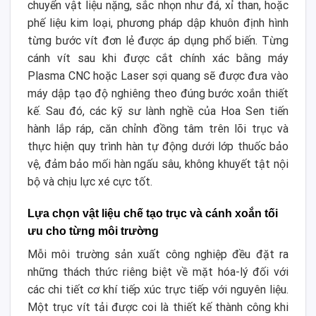
chuyển vật liệu nặng, sắc nhọn như đá, xỉ than, hoặc
phế liệu kim loại, phương pháp dập khuôn định hình
từng bước vít đơn lẻ được áp dụng phổ biến. Từng
cánh vít sau khi được cắt chính xác bằng máy
Plasma CNC hoặc Laser sợi quang sẽ được đưa vào
máy dập tạo độ nghiêng theo đúng bước xoắn thiết
kế. Sau đó, các kỹ sư lành nghề của Hoa Sen tiến
hành lắp ráp, căn chỉnh đồng tâm trên lõi trục và
thực hiện quy trình hàn tự động dưới lớp thuốc bảo
vệ, đảm bảo mối hàn ngấu sâu, không khuyết tật nội
bộ và chịu lực xé cực tốt.
Lựa chọn vật liệu chế tạo trục và cánh xoắn tối
ưu cho từng môi trường
Mỗi môi trường sản xuất công nghiệp đều đặt ra
những thách thức riêng biệt về mặt hóa-lý đối với
các chi tiết cơ khí tiếp xúc trực tiếp với nguyên liệu.
Một trục vít tải được coi là thiết kế thành công khi