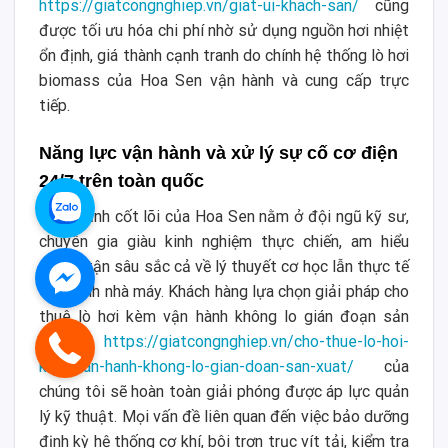
https://giatcongnghiep.vn/giat-ui-khach-san/
cũng
được tối ưu hóa chi phí nhờ sử dụng nguồn hơi nhiệt
ổn định, giá thành cạnh tranh do chính hệ thống lò hơi
biomass của Hoa Sen vận hành và cung cấp trực
tiếp.
Năng lực vận hành và xử lý sự cố cơ điện
24/7 trên toàn quốc
Sức mạnh cốt lõi của Hoa Sen nằm ở đội ngũ kỹ sư,
chuyên gia giàu kinh nghiệm thực chiến, am hiểu
tường tận sâu sắc cả về lý thuyết cơ học lẫn thực tế
vận hành nhà máy. Khách hàng lựa chọn giải pháp cho
thuê lò hơi kèm vận hành không lo gián đoạn sản
xuất
https://giatcongnghiep.vn/cho-thue-lo-hoi-
kem-van-hanh-khong-lo-gian-doan-san-xuat/
của
chúng tôi sẽ hoàn toàn giải phóng được áp lực quản
lý kỹ thuật. Mọi vấn đề liên quan đến việc bảo dưỡng
định kỳ hệ thống cơ khí, bôi trơn trục vít tải, kiểm tra