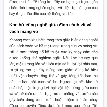
được ưu tiên để tăng lực đẩy cơ học dọc trục, ngăn
chặn tình trạng nghẽn nghẹt vật liệu tại các góc cua
hay đoạn dốc dốc của hệ thống vít tải.
Khe hở công nghệ giữa đỉnh cánh vít và
vách máng vỏ
Khoảng cách khe hở hướng tâm giữa biên dạng ngoài
của cánh xoắn và bề mặt lòng trong của vỏ máng vít
tải là một thông số kỹ thuật cực kỳ nhạy cảm cần
được khống chế nghiêm ngặt. Nếu khe hở này quá
lớn, một lượng lớn vật liệu mịn sẽ bị lọt lại phía sau,
trượt ngược lại đáy máng làm giảm đáng kể hiệu
suất vận chuyển tổng thể và gây tăng tổn hao ma
sát cơ học một cách vô ích. Ngược lại, nếu khe hở
quá nhỏ, hiện tượng kẹt hạt vật liệu cứng giữa cánh
và vỏ sẽ diễn ra liên tục, tạo ra những vết xước sâu
gây biến dạng cánh xoắn hoặc thậm chí làm cháy
động cơ truyền động do hiện tượng quá dòng đột