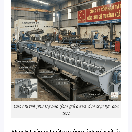
Các chi tiết phụ trợ bao gồm gối đỡ và ổ bi chịu lực dọc
trục
Phân tích sâu kỹ thuật gia công cánh xoắn vít tải