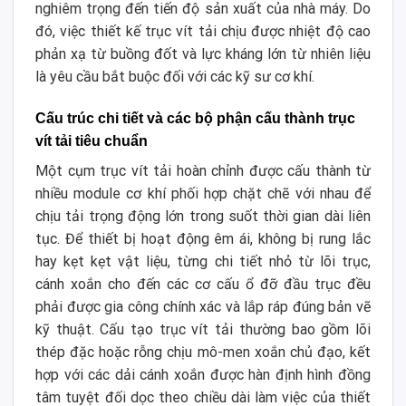
nghiêm trọng đến tiến độ sản xuất của nhà máy. Do
đó, việc thiết kế trục vít tải chịu được nhiệt độ cao
phản xạ từ buồng đốt và lực kháng lớn từ nhiên liệu
là yêu cầu bắt buộc đối với các kỹ sư cơ khí.
Cấu trúc chi tiết và các bộ phận cấu thành trục
vít tải tiêu chuẩn
Một cụm trục vít tải hoàn chỉnh được cấu thành từ
nhiều module cơ khí phối hợp chặt chẽ với nhau để
chịu tải trọng động lớn trong suốt thời gian dài liên
tục. Để thiết bị hoạt động êm ái, không bị rung lắc
hay kẹt kẹt vật liệu, từng chi tiết nhỏ từ lõi trục,
cánh xoắn cho đến các cơ cấu ổ đỡ đầu trục đều
phải được gia công chính xác và lắp ráp đúng bản vẽ
kỹ thuật. Cấu tạo trục vít tải thường bao gồm lõi
thép đặc hoặc rỗng chịu mô-men xoắn chủ đạo, kết
hợp với các dải cánh xoắn được hàn định hình đồng
tâm tuyệt đối dọc theo chiều dài làm việc của thiết