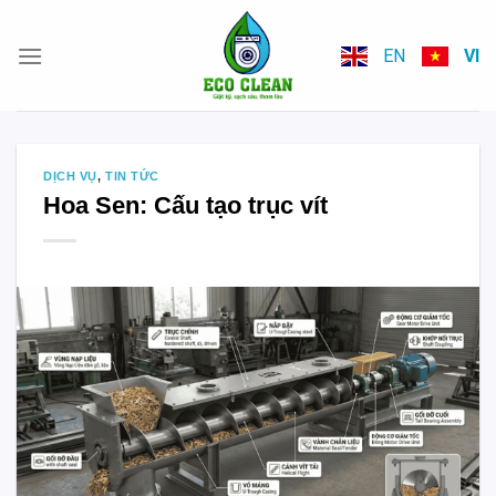
Skip
to
EN
VI
content
DỊCH VỤ
,
TIN TỨC
Hoa Sen: Cấu tạo trục vít