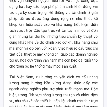
việc vận chuyển nguyên liệu rời, vật liệu dạng bột,
dạng hạt hay các loại phế phẩm sinh khối đóng vai
trò cực kỳ quan trọng. Hệ thống vít tải chính là giải
pháp tối ưu được ứng dụng rộng rãi nhờ thiết kế
khép kín, hiệu suất cao và khả năng tiết kiệm diện
tích vượt trội. Cấu tạo trục vít tải tuy nhìn có vẻ đơn
giản nhưng lại đòi hỏi những tiêu chuẩn kỹ thuật vô
cùng khắt khe về độ chính xác cơ khí, khả năng chịu
mài mòn và độ bền uốn xoắn. Việc hiểu rõ cấu trúc chi
tiết của thiết bị này không chỉ giúp các doanh nghiệp
tối ưu hóa quy trình vận hành mà còn kéo dài tuổi thọ
cho toàn bộ hệ thống máy móc sản xuất.
Tại Việt Nam, xu hướng chuyển dịch cơ cấu năng
lượng sang hướng bền vững đang thúc đẩy các
ngành công nghiệp phụ trợ phát triển mạnh mẽ. Đặc
biệt, trong lĩnh vực năng lượng tái tạo và nhiệt dịch
vụ, nhu cầu về các thiết bị cấp liệu chính xác như trục
vít tải luôn ở mức rất cao. Nhận thức được tầm quan