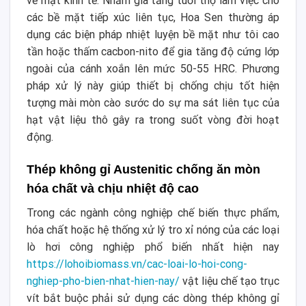
về mặt kinh tế. Nhằm gia tăng tuổi thọ làm việc cho
các bề mặt tiếp xúc liên tục, Hoa Sen thường áp
dụng các biện pháp nhiệt luyện bề mặt như tôi cao
tần hoặc thấm cacbon-nito để gia tăng độ cứng lớp
ngoài của cánh xoắn lên mức 50-55 HRC. Phương
pháp xử lý này giúp thiết bị chống chịu tốt hiện
tượng mài mòn cào sước do sự ma sát liên tục của
hạt vật liệu thô gây ra trong suốt vòng đời hoạt
động.
Thép không gỉ Austenitic chống ăn mòn
hóa chất và chịu nhiệt độ cao
Trong các ngành công nghiệp chế biến thực phẩm,
hóa chất hoặc hệ thống xử lý tro xỉ nóng của các loại
lò hơi công nghiệp phổ biến nhất hiện nay
https://lohoibiomass.vn/cac-loai-lo-hoi-cong-
nghiep-pho-bien-nhat-hien-nay/
vật liệu chế tạo trục
vít bắt buộc phải sử dụng các dòng thép không gỉ