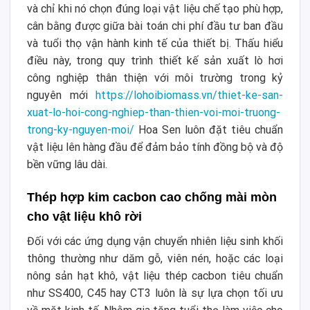
và chỉ khi nó chọn đúng loại vật liệu chế tạo phù hợp,
cân bằng được giữa bài toán chi phí đầu tư ban đầu
và tuổi thọ vận hành kinh tế của thiết bị. Thấu hiểu
điều này, trong quy trình thiết kế sản xuất lò hơi
công nghiệp thân thiện với môi trường trong kỷ
nguyên mới
https://lohoibiomass.vn/thiet-ke-san-
xuat-lo-hoi-cong-nghiep-than-thien-voi-moi-truong-
trong-ky-nguyen-moi/
Hoa Sen luôn đặt tiêu chuẩn
vật liệu lên hàng đầu để đảm bảo tính đồng bộ và độ
bền vững lâu dài.
Thép hợp kim cacbon cao chống mài mòn
cho vật liệu khô rời
Đối với các ứng dụng vận chuyển nhiên liệu sinh khối
thông thường như dăm gỗ, viên nén, hoặc các loại
nông sản hạt khô, vật liệu thép cacbon tiêu chuẩn
như SS400, C45 hay CT3 luôn là sự lựa chọn tối ưu