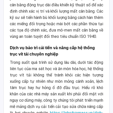
cân bằng động trục dài điều khiển kỹ thuật số để xác
định chính xác vị trí và khối lượng mất cân bằng. Các
kỹ sư sẽ tiến hành bù khối lượng bằng cách hàn thêm
các miếng đối trọng hoặc mài bớt các phần thừa tại
các tọa độ chính xác, đưa mô-men mất cân bằng về
vùng an toàn tuyệt đối theo tiêu chuẩn ISO 1940.
Dịch vụ bảo trì cải tiến và nâng cấp hệ thống
trục vít tải chuyên nghiệp
Trong suốt quá trình sử dụng lâu dài, dưới tác động
liên tục của ma sát học và ăn mòn hóa học, hệ thống
trục vít tải không thể tránh khỏi các hiện tượng
xuống cấp tự nhiên như mòn mỏng cánh xoắn, lệch
tâm trục hay hư hỏng ổ đỡ đầu trục. Hiểu rõ khó
khăn của các nhà máy sản xuất khi phải đối mặt với
nguy cơ dừng máy, công ty chúng tôi phát triển mạnh
mẽ mảng dịch vụ cải tiến cải tạo sửa chữa nâng cấp
lò hơi chuyên nghiệp
https://lohoibiomass.vn/dich-