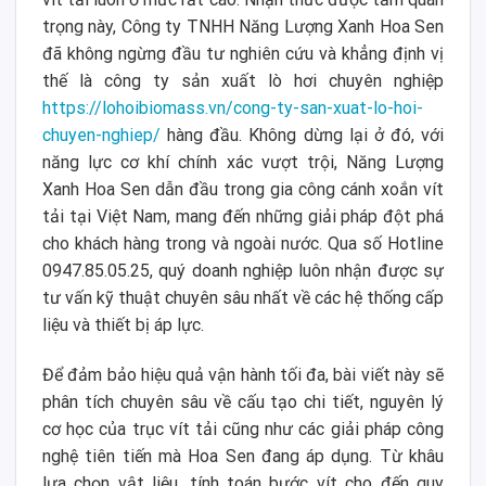
trọng này, Công ty TNHH Năng Lượng Xanh Hoa Sen
đã không ngừng đầu tư nghiên cứu và khẳng định vị
thế là công ty sản xuất lò hơi chuyên nghiệp
https://lohoibiomass.vn/cong-ty-san-xuat-lo-hoi-
chuyen-nghiep/
hàng đầu. Không dừng lại ở đó, với
năng lực cơ khí chính xác vượt trội, Năng Lượng
Xanh Hoa Sen dẫn đầu trong gia công cánh xoắn vít
tải tại Việt Nam, mang đến những giải pháp đột phá
cho khách hàng trong và ngoài nước. Qua số Hotline
0947.85.05.25, quý doanh nghiệp luôn nhận được sự
tư vấn kỹ thuật chuyên sâu nhất về các hệ thống cấp
liệu và thiết bị áp lực.
Để đảm bảo hiệu quả vận hành tối đa, bài viết này sẽ
phân tích chuyên sâu về cấu tạo chi tiết, nguyên lý
cơ học của trục vít tải cũng như các giải pháp công
nghệ tiên tiến mà Hoa Sen đang áp dụng. Từ khâu
lựa chọn vật liệu, tính toán bước vít cho đến quy