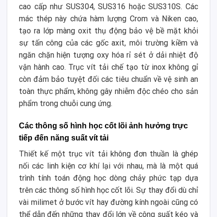
cao cấp như SUS304, SUS316 hoặc SUS310S. Các
mác thép này chứa hàm lượng Crom và Niken cao,
tạo ra lớp màng oxit thụ động bảo vệ bề mặt khỏi
sự tấn công của các gốc axit, môi trường kiềm và
ngăn chặn hiện tượng oxy hóa rỉ sét ở dải nhiệt độ
vận hành cao. Trục vít tải chế tạo từ inox không gỉ
còn đảm bảo tuyệt đối các tiêu chuẩn về vệ sinh an
toàn thực phẩm, không gây nhiễm độc chéo cho sản
phẩm trong chuỗi cung ứng.
Các thông số hình học cốt lõi ảnh hưởng trực
tiếp đến năng suất vít tải
Thiết kế một trục vít tải không đơn thuần là ghép
nối các linh kiện cơ khí lại với nhau, mà là một quá
trình tính toán động học dòng chảy phức tạp dựa
trên các thông số hình học cốt lõi. Sự thay đổi dù chỉ
vài milimet ở bước vít hay đường kính ngoài cũng có
thể dẫn đến những thay đổi lớn về công suất kéo và