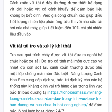
Cánh xoắn vít tải ở đây thường được thiết kế dạng
vít đôi hoặc vít có cánh khuấy để đảm bảo liệu
không bị bết dính. Việc gia công chuẩn xác giúp điều
tiết lượng nhiên liệu phản ứng tức thì với nhu cầu tải
hơi của nhà máy, giúp tiết kiệm đến 10% chi phí nhiên
liệu đầu vào.
Vít tải tải tro và xử lý khí thải
Tro sau quá trình cháy được vít tải đưa ra ngoài bể
chứa hoặc xe tải. Do tro có tính mài mòn cực cao và
nhiệt độ còn sót lại, cánh xoắn thường được phủ
một lớp chống mài mòn đặc biệt. Năng Lượng Xanh
Hoa Sen cung cấp dịch vụ bảo trì định kỳ cho các hệ
thống này, khẳng định vai trò hàng đầu trong lĩnh vực
bảo trì bảo dưỡng tại
https://lohoibiomass.vn/nang-
luong-xanh-hoa-sen-dan-dau-trong-linh-vuc-bao-tri-
bao-duong-va-sua-chua-lo-hoi-cong-nghiep/
để đảm
bảo lò hơi luôn hoạt động 24/7.