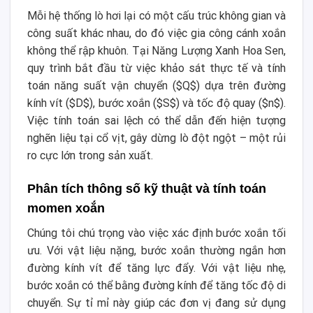
Mỗi hệ thống lò hơi lại có một cấu trúc không gian và
công suất khác nhau, do đó việc gia công cánh xoắn
không thể rập khuôn. Tại Năng Lượng Xanh Hoa Sen,
quy trình bắt đầu từ việc khảo sát thực tế và tính
toán năng suất vận chuyển (
$Q$
) dựa trên đường
kính vít (
$D$
), bước xoắn (
$S$
) và tốc độ quay (
$n$
).
Việc tính toán sai lệch có thể dẫn đến hiện tượng
nghẽn liệu tại cổ vịt, gây dừng lò đột ngột – một rủi
ro cực lớn trong sản xuất.
Phân tích thông số kỹ thuật và tính toán
momen xoắn
Chúng tôi chú trọng vào việc xác định bước xoắn tối
ưu. Với vật liệu nặng, bước xoắn thường ngắn hơn
đường kính vít để tăng lực đẩy. Với vật liệu nhẹ,
bước xoắn có thể bằng đường kính để tăng tốc độ di
chuyển. Sự tỉ mỉ này giúp các đơn vị đang sử dụng