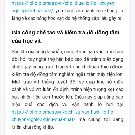
https://lohoibiomass.vn/cho-thue-lo-hoi-chuyen-
nghiep-tu-hoa-sen/
yên tâm vận hành mà không lo
lắng về các hỏng hóc vặt do hệ thống cấp liệu gây ra.
Gia công chế tạo và kiểm tra độ đồng tâm
của trục vít
Sau khi gia công lá xoắn, công đoạn hàn vào trục tâm
đòi hỏi tay nghề thợ hàn bậc cao để tránh biến dạng
nhiệt gây cong trục. Trục vít sau khi hoàn thiện được
kiểm tra độ đồng tâm nghiêm ngặt trên máy tiện lớn.
Một trục vít thẳng tuyệt đối sẽ giúp khe hở giữa
cánh và vỏ vít luôn ổn định, tránh hiện tượng kẹt các
hạt nhiên liệu kích thước lớn. Điều này giúp nâng cao
hiệu quả cho dịch vụ vận hành lò hơi tại
https://lohoibiomass.vn/dich-vu-van-hanh-lo-hoi-
chuyen-nghiep-hieu-qua-nhat/
mà chúng tôi đang
triển khai rộng khắp.