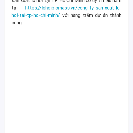
sản xuất lò hơi tại TP Hồ Chí Minh có uy tín lâu năm
tại
https://lohoibiomass.vn/cong-ty-san-xuat-lo-
hoi-tai-tp-ho-chi-minh/
với hàng trăm dự án thành
công.