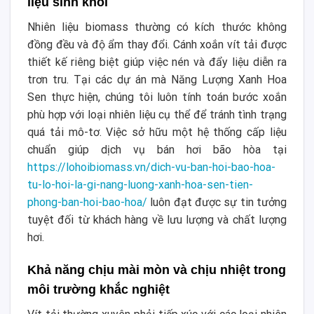
liệu sinh khối
Nhiên liệu biomass thường có kích thước không
đồng đều và độ ẩm thay đổi. Cánh xoắn vít tải được
thiết kế riêng biệt giúp việc nén và đẩy liệu diễn ra
trơn tru. Tại các dự án mà Năng Lượng Xanh Hoa
Sen thực hiện, chúng tôi luôn tính toán bước xoắn
phù hợp với loại nhiên liệu cụ thể để tránh tình trạng
quá tải mô-tơ. Việc sở hữu một hệ thống cấp liệu
chuẩn giúp dịch vụ bán hơi bão hòa tại
https://lohoibiomass.vn/dich-vu-ban-hoi-bao-hoa-
tu-lo-hoi-la-gi-nang-luong-xanh-hoa-sen-tien-
phong-ban-hoi-bao-hoa/
luôn đạt được sự tin tưởng
tuyệt đối từ khách hàng về lưu lượng và chất lượng
hơi.
Khả năng chịu mài mòn và chịu nhiệt trong
môi trường khắc nghiệt