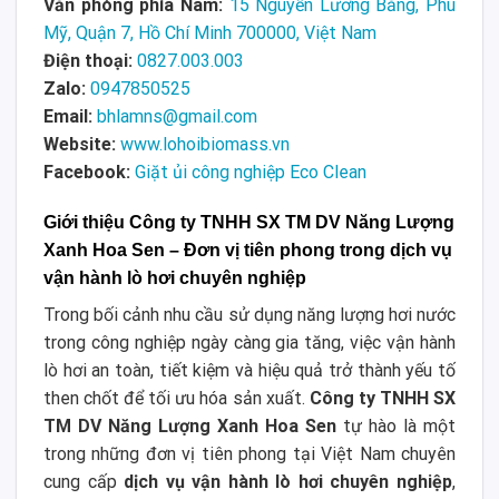
Văn phòng phía Nam:
15 Nguyễn Lương Bằng, Phú
Mỹ, Quận 7, Hồ Chí Minh 700000, Việt Nam
Điện thoại:
0827.003.003
Zalo:
0947850525
Email:
bhlamns@gmail.com
Website:
www.lohoibiomass.vn
Facebook:
Giặt ủi công nghiệp Eco Clean
Giới thiệu Công ty TNHH SX TM DV Năng Lượng
Xanh Hoa Sen – Đơn vị tiên phong trong dịch vụ
vận hành lò hơi chuyên nghiệp
Trong bối cảnh nhu cầu sử dụng năng lượng hơi nước
trong công nghiệp ngày càng gia tăng, việc vận hành
lò hơi an toàn, tiết kiệm và hiệu quả trở thành yếu tố
then chốt để tối ưu hóa sản xuất.
Công ty TNHH SX
TM DV Năng Lượng Xanh Hoa Sen
tự hào là một
trong những đơn vị tiên phong tại Việt Nam chuyên
cung cấp
dịch vụ vận hành lò hơi chuyên nghiệp
,