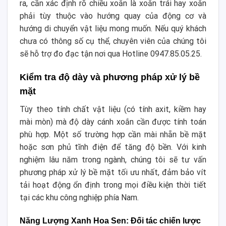
ra, cần xác định rõ chiều xoắn là xoắn trái hay xoắn
phải tùy thuộc vào hướng quay của động cơ và
hướng di chuyển vật liệu mong muốn. Nếu quý khách
chưa có thông số cụ thể, chuyên viên của chúng tôi
sẽ hỗ trợ đo đạc tận nơi qua Hotline 0947.85.05.25.
Kiểm tra độ dày và phương pháp xử lý bề
mặt
Tùy theo tính chất vật liệu (có tính axit, kiềm hay
mài mòn) mà độ dày cánh xoắn cần được tính toán
phù hợp. Một số trường hợp cần mài nhẵn bề mặt
hoặc sơn phủ tĩnh điện để tăng độ bền. Với kinh
nghiệm lâu năm trong ngành, chúng tôi sẽ tư vấn
phương pháp xử lý bề mặt tối ưu nhất, đảm bảo vít
tải hoạt động ổn định trong mọi điều kiện thời tiết
tại các khu công nghiệp phía Nam.
Năng Lượng Xanh Hoa Sen: Đối tác chiến lược