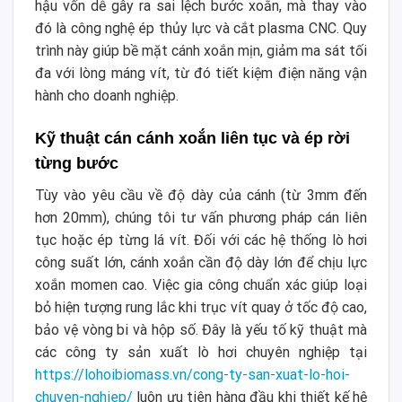
hậu vốn dễ gây ra sai lệch bước xoắn, mà thay vào
đó là công nghệ ép thủy lực và cắt plasma CNC. Quy
trình này giúp bề mặt cánh xoắn mịn, giảm ma sát tối
đa với lòng máng vít, từ đó tiết kiệm điện năng vận
hành cho doanh nghiệp.
Kỹ thuật cán cánh xoắn liên tục và ép rời
từng bước
Tùy vào yêu cầu về độ dày của cánh (từ 3mm đến
hơn 20mm), chúng tôi tư vấn phương pháp cán liên
tục hoặc ép từng lá vít. Đối với các hệ thống lò hơi
công suất lớn, cánh xoắn cần độ dày lớn để chịu lực
xoắn momen cao. Việc gia công chuẩn xác giúp loại
bỏ hiện tượng rung lắc khi trục vít quay ở tốc độ cao,
bảo vệ vòng bi và hộp số. Đây là yếu tố kỹ thuật mà
các công ty sản xuất lò hơi chuyên nghiệp tại
https://lohoibiomass.vn/cong-ty-san-xuat-lo-hoi-
chuyen-nghiep/
luôn ưu tiên hàng đầu khi thiết kế hệ