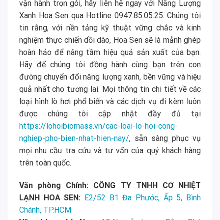
vận hành trọn gói, hãy liên hệ ngay với Năng Lượng
Xanh Hoa Sen qua Hotline 0947.85.05.25. Chúng tôi
tin rằng, với nền tảng kỹ thuật vững chắc và kinh
nghiệm thực chiến dồi dào, Hoa Sen sẽ là mảnh ghép
hoàn hảo để nâng tầm hiệu quả sản xuất của bạn.
Hãy để chúng tôi đồng hành cùng bạn trên con
đường chuyển đổi năng lượng xanh, bền vững và hiệu
quả nhất cho tương lai. Mọi thông tin chi tiết về các
loại hình lò hơi phổ biến và các dịch vụ đi kèm luôn
được chúng tôi cập nhật đầy đủ tại
https://lohoibiomass.vn/cac-loai-lo-hoi-cong-
nghiep-pho-bien-nhat-hien-nay/
, sẵn sàng phục vụ
mọi nhu cầu tra cứu và tư vấn của quý khách hàng
trên toàn quốc.
Văn phòng Chính: CÔNG TY TNHH CƠ NHIỆT
LẠNH HOA SEN:
E2/52 B1 Đa Phước, Ấp 5, Bình
Chánh, TP.HCM