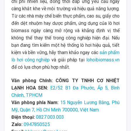
chi phí nhiên liệu, đồng thời đáp ứng yêu cầu ngày
càng khắt khe về môi trường và hiệu quả năng lượng.
Từ các nhà máy chế biến thực phẩm, cao su, giấy cho
đến dệt nhuộm hay dược phẩm, ứng dụng của lò hơi
biomass ngày càng mở rộng và khẳng định vị thế
không thể thay thế trong công nghiệp hiện đại. Nếu
bạn đang tìm kiếm một hệ thống lò hơi hiệu quả, tiết
kiệm và bền vững, hãy tham khảo ngay các
sản phẩm
lò hơi công nghiệp
và giải pháp tại
lohoibiomass.vn
để có lựa chọn phù hợp nhất.
Văn phòng Chính: CÔNG TY TNHH CƠ NHIỆT
LẠNH HOA SEN:
E2/52 B1 Đa Phước, Ấp 5, Bình
Chánh, TP.HCM
Văn phòng phía Nam:
15 Nguyễn Lương Bằng, Phú
Mỹ, Quận 7, Hồ Chí Minh 700000, Việt Nam
Điện thoại:
0827.003.003
Zalo:
0947850525