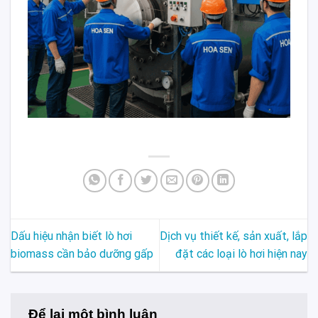
Dấu hiệu nhận biết lò hơi
Dịch vụ thiết kế, sản xuất, lắp
biomass cần bảo dưỡng gấp
đặt các loại lò hơi hiện nay
Để lại một bình luận