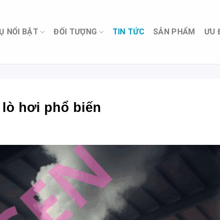
Ụ NỔI BẬT
ĐỐI TƯỢNG
TIN TỨC
SẢN PHẨM
ƯU 
 lò hơi phổ biến