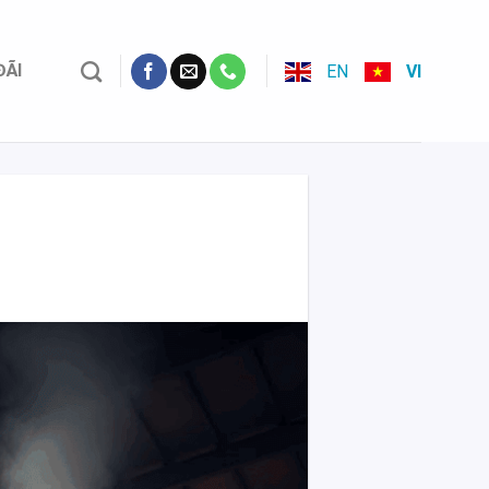
ĐÃI
EN
VI