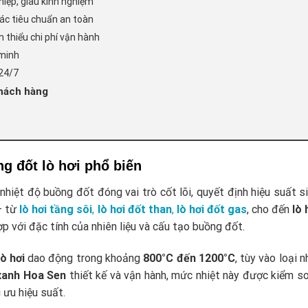
hiệp, giàu kinh nghiệm
ác tiêu chuẩn an toàn
ảm thiểu chi phí vận hành
 minh
 24/7
hách hàng
ng đốt lò hơi phổ biến
 nhiệt độ buồng đốt đóng vai trò cốt lõi, quyết định hiệu suất s
 – từ
lò hơi tầng sôi
,
lò hơi đốt than
,
lò hơi đốt gas
, cho đến
lò 
p với đặc tính của nhiên liệu và cấu tạo buồng đốt.
ò hơi
dao động trong khoảng
800°C đến 1200°C
, tùy vào loại 
xanh Hoa Sen
thiết kế và vận hành, mức nhiệt này được kiểm s
 ưu hiệu suất.