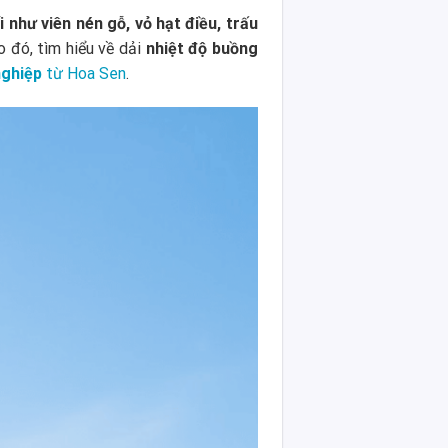
i như viên nén gỗ, vỏ hạt điều, trấu
o đó, tìm hiểu về dải
nhiệt độ buồng
nghiệp
từ Hoa Sen
.