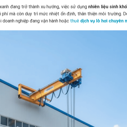
 xanh đang trở thành xu hướng, việc sử dụng
nhiên liệu sinh khố
i phí mà còn duy trì mức nhiệt ổn định, thân thiện môi trường. D
mọi doanh nghiệp đang vận hành hoặc
thuê
dịch vụ lò hơi chuyên 