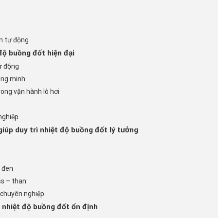
ển tự động
độ buồng đốt hiện đại
tự động
hông minh
rong vận hành lò hơi
nghiệp
 giúp duy trì nhiệt độ buồng đốt lý tưởng
n đen
ss – than
i chuyên nghiệp
rì nhiệt độ buồng đốt ổn định