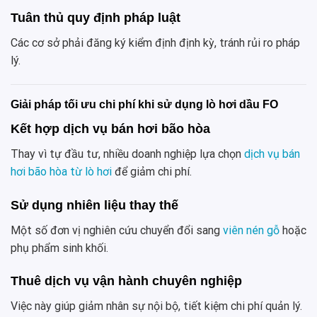
Tuân thủ quy định pháp luật
Các cơ sở phải đăng ký kiểm định định kỳ, tránh rủi ro pháp
lý.
Giải pháp tối ưu chi phí khi sử dụng lò hơi dầu FO
Kết hợp dịch vụ bán hơi bão hòa
Thay vì tự đầu tư, nhiều doanh nghiệp lựa chọn
dịch vụ bán
hơi bão hòa từ lò hơi
để giảm chi phí.
Sử dụng nhiên liệu thay thế
Một số đơn vị nghiên cứu chuyển đổi sang
viên nén gỗ
hoặc
phụ phẩm sinh khối.
Thuê dịch vụ vận hành chuyên nghiệp
Việc này giúp giảm nhân sự nội bộ, tiết kiệm chi phí quản lý.