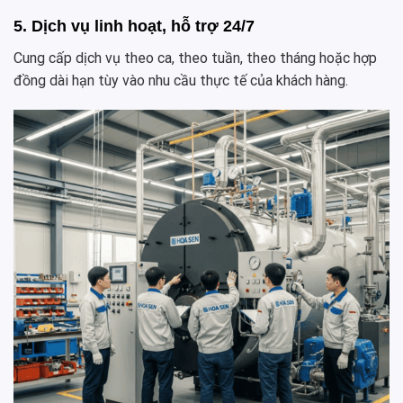
5. Dịch vụ linh hoạt, hỗ trợ 24/7
Cung cấp dịch vụ theo ca, theo tuần, theo tháng hoặc hợp
đồng dài hạn tùy vào nhu cầu thực tế của khách hàng.