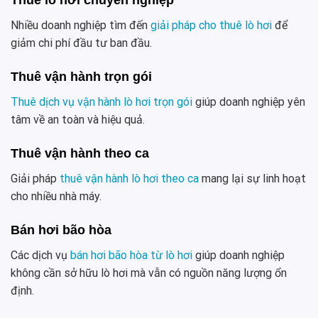
Thuê lò hơi chuyên nghiệp
Nhiều doanh nghiệp tìm đến
giải pháp cho thuê lò hơi
để
giảm chi phí đầu tư ban đầu.
Thuê vận hành trọn gói
Thuê dịch vụ vận hành lò hơi trọn gói
giúp doanh nghiệp yên
tâm về an toàn và hiệu quả.
Thuê vận hành theo ca
Giải pháp
thuê vận hành lò hơi theo ca
mang lại sự linh hoạt
cho nhiều nhà máy.
Bán hơi bão hòa
Các dịch vụ
bán hơi bão hòa từ lò hơi
giúp doanh nghiệp
không cần sở hữu lò hơi mà vẫn có nguồn năng lượng ổn
định.