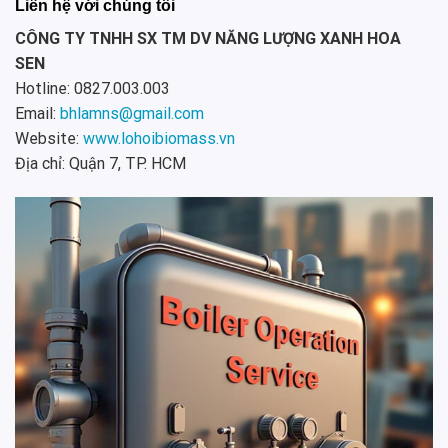
Liên hệ với chúng tôi
CÔNG TY TNHH SX TM DV NĂNG LƯỢNG XANH HOA
SEN
Hotline: 0827.003.003
Email:
bhlamns@gmail.com
Website:
www.lohoibiomass.vn
Địa chỉ: Quận 7, TP. HCM