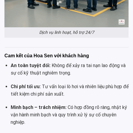
Dịch vụ linh hoạt, hỗ trợ 24/7
Cam kết của Hoa Sen với khách hàng
An toàn tuyệt đối:
Không để xảy ra tai nạn lao động và
sự cố kỹ thuật nghiêm trọng.
Chi phí tối ưu:
Tư vấn loại lò hơi và nhiên liệu phù hợp để
tiết kiệm chi phí sản xuất.
Minh bạch – trách nhiệm:
Có hợp đồng rõ ràng, nhật ký
vận hành minh bạch và quy trình xử lý sự cố chuyên
nghiệp.