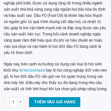
800,000,0
nghiệp phổ biến, được sử dụng rộng rãi trong nhiều ngành
sản xuất nhờ khả năng cung cấp nguồn hơi bão hòa ổn định
và hiệu suất cao. Dầu FO (Fuel Oil) là nhiên liệu hóa thạch
có nguồn gốc từ quá trình chưng cất dầu mỏ, có nhiệt trị
lớn, giúp lò hơi vận hành mạnh mẽ và đáp ứng được các yêu
cầu sản xuất liên tục. Trong bối cảnh doanh nghiệp ngày
càng quan tâm đến hiệu quả chi phí và tiêu chuẩn an toàn,
việc lựa chọn và vận hành lò hơi đốt dầu FO đúng cách là
yếu tố then chốt.
Ngày nay, bên cạnh xu hướng sử dụng các loại lò hơi sinh
khối như
lò hơi biomass
hay lò hơi công nghiệp đốt viên nén
gỗ, lò hơi đốt dầu FO vẫn giữ vai trò quan trọng trong các
nhà máy lớn. Điều này cho thấy sự đa dạng trong nhu cầu
sản xuất và tính linh hoạt khi lựa chọn giải pháp năng lượng.
Lò hơi đốt dầu FO số lượng
THÊM VÀO GIỎ HÀNG