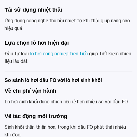
Tái sử dụng nhiệt thải
Ứng dụng công nghệ thu hồi nhiệt từ khí thải giúp nâng cao
hiệu quả.
Lựa chọn lò hơi hiện đại
Đầu tư loại
lò hơi công nghiệp tiên tiến
giúp tiết kiệm nhiên
liệu lâu dài.
So sánh lò hơi dầu FO với lò hơi sinh khối
Về chi phí vận hành
Lò hơi sinh khối dùng nhiên liệu rẻ hơn nhiều so với dầu FO.
Về tác động môi trường
Sinh khối thân thiện hơn, trong khi dầu FO phát thải nhiều
khí độc.