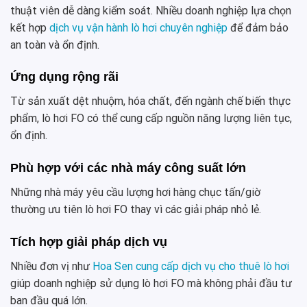
thuật viên dễ dàng kiểm soát. Nhiều doanh nghiệp lựa chọn
kết hợp
dịch vụ vận hành lò hơi chuyên nghiệp
để đảm bảo
an toàn và ổn định.
Ứng dụng rộng rãi
Từ sản xuất dệt nhuộm, hóa chất, đến ngành chế biến thực
phẩm, lò hơi FO có thể cung cấp nguồn năng lượng liên tục,
ổn định.
Phù hợp với các nhà máy công suất lớn
Những nhà máy yêu cầu lượng hơi hàng chục tấn/giờ
thường ưu tiên lò hơi FO thay vì các giải pháp nhỏ lẻ.
Tích hợp giải pháp dịch vụ
Nhiều đơn vị như
Hoa Sen cung cấp dịch vụ cho thuê lò hơi
giúp doanh nghiệp sử dụng lò hơi FO mà không phải đầu tư
ban đầu quá lớn.