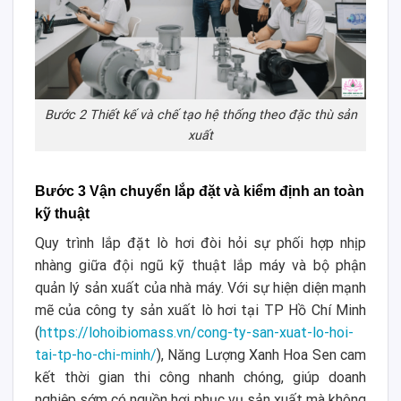
Bước 2 Thiết kế và chế tạo hệ thống theo đặc thù sản
xuất
Bước 3 Vận chuyển lắp đặt và kiểm định an toàn
kỹ thuật
Quy trình lắp đặt lò hơi đòi hỏi sự phối hợp nhịp
nhàng giữa đội ngũ kỹ thuật lắp máy và bộ phận
quản lý sản xuất của nhà máy. Với sự hiện diện mạnh
mẽ của công ty sản xuất lò hơi tại TP Hồ Chí Minh
(
https://lohoibiomass.vn/cong-ty-san-xuat-lo-hoi-
tai-tp-ho-chi-minh/
), Năng Lượng Xanh Hoa Sen cam
kết thời gian thi công nhanh chóng, giúp doanh
nghiệp sớm có nguồn hơi phục vụ sản xuất mà không