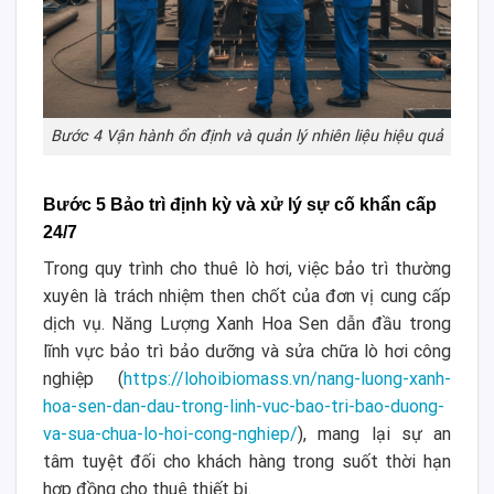
Bước 4 Vận hành ổn định và quản lý nhiên liệu hiệu quả
Bước 5 Bảo trì định kỳ và xử lý sự cố khẩn cấp
24/7
Trong quy trình cho thuê lò hơi, việc bảo trì thường
xuyên là trách nhiệm then chốt của đơn vị cung cấp
dịch vụ. Năng Lượng Xanh Hoa Sen dẫn đầu trong
lĩnh vực bảo trì bảo dưỡng và sửa chữa lò hơi công
nghiệp (
https://lohoibiomass.vn/nang-luong-xanh-
hoa-sen-dan-dau-trong-linh-vuc-bao-tri-bao-duong-
va-sua-chua-lo-hoi-cong-nghiep/
), mang lại sự an
tâm tuyệt đối cho khách hàng trong suốt thời hạn
hợp đồng cho thuê thiết bị.