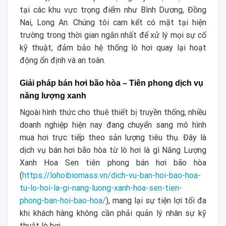
tại các khu vực trọng điểm như Bình Dương, Đồng
Nai, Long An. Chúng tôi cam kết có mặt tại hiện
trường trong thời gian ngắn nhất để xử lý mọi sự cố
kỹ thuật, đảm bảo hệ thống lò hơi quay lại hoạt
động ổn định và an toàn.
Giải pháp bán hơi bão hòa – Tiên phong dịch vụ
năng lượng xanh
Ngoài hình thức cho thuê thiết bị truyền thống, nhiều
doanh nghiệp hiện nay đang chuyển sang mô hình
mua hơi trực tiếp theo sản lượng tiêu thụ. Đây là
dịch vụ bán hơi bão hòa từ lò hơi là gì Năng Lượng
Xanh Hoa Sen tiên phong bán hơi bão hòa
(
https://lohoibiomass.vn/dich-vu-ban-hoi-bao-hoa-
tu-lo-hoi-la-gi-nang-luong-xanh-hoa-sen-tien-
phong-ban-hoi-bao-hoa/
), mang lại sự tiện lợi tối đa
khi khách hàng không cần phải quản lý nhân sự kỹ
thuật lò hơi.