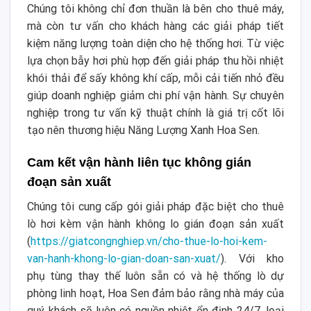
Chúng tôi không chỉ đơn thuần là bên cho thuê máy,
mà còn tư vấn cho khách hàng các giải pháp tiết
kiệm năng lượng toàn diện cho hệ thống hơi. Từ việc
lựa chọn bẫy hơi phù hợp đến giải pháp thu hồi nhiệt
khói thải để sấy không khí cấp, mỗi cải tiến nhỏ đều
giúp doanh nghiệp giảm chi phí vận hành. Sự chuyên
nghiệp trong tư vấn kỹ thuật chính là giá trị cốt lõi
tạo nên thương hiệu Năng Lượng Xanh Hoa Sen.
Cam kết vận hành liên tục không gián
đoạn sản xuất
Chúng tôi cung cấp gói giải pháp đặc biệt cho thuê
lò hơi kèm vận hành không lo gián đoạn sản xuất
(
https://giatcongnghiep.vn/cho-thue-lo-hoi-kem-
van-hanh-khong-lo-gian-doan-san-xuat/
). Với kho
phụ tùng thay thế luôn sẵn có và hệ thống lò dự
phòng linh hoạt, Hoa Sen đảm bảo rằng nhà máy của
quý khách sẽ luôn có nguồn nhiệt ổn định 24/7, loại