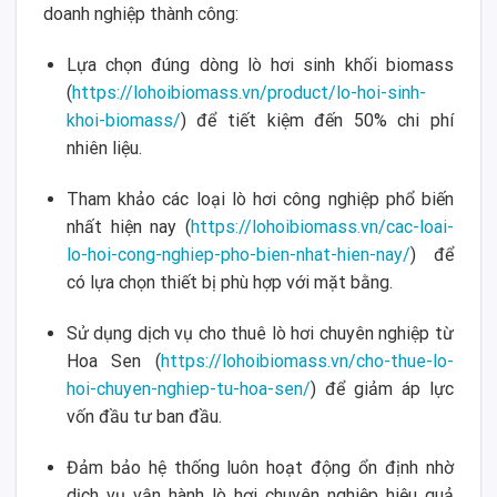
doanh nghiệp thành công:
Lựa chọn đúng dòng lò hơi sinh khối biomass
(
https://lohoibiomass.vn/product/lo-hoi-sinh-
khoi-biomass/
) để tiết kiệm đến 50% chi phí
nhiên liệu.
Tham khảo các loại lò hơi công nghiệp phổ biến
nhất hiện nay (
https://lohoibiomass.vn/cac-loai-
lo-hoi-cong-nghiep-pho-bien-nhat-hien-nay/
) để
có lựa chọn thiết bị phù hợp với mặt bằng.
Sử dụng dịch vụ cho thuê lò hơi chuyên nghiệp từ
Hoa Sen (
https://lohoibiomass.vn/cho-thue-lo-
hoi-chuyen-nghiep-tu-hoa-sen/
) để giảm áp lực
vốn đầu tư ban đầu.
Đảm bảo hệ thống luôn hoạt động ổn định nhờ
dịch vụ vận hành lò hơi chuyên nghiệp hiệu quả