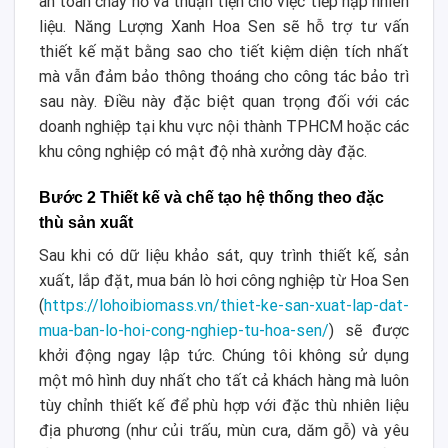
an toàn cháy nổ và thuận tiện cho việc tiếp nạp nhiên
liệu. Năng Lượng Xanh Hoa Sen sẽ hỗ trợ tư vấn
thiết kế mặt bằng sao cho tiết kiệm diện tích nhất
mà vẫn đảm bảo thông thoáng cho công tác bảo trì
sau này. Điều này đặc biệt quan trọng đối với các
doanh nghiệp tại khu vực nội thành TPHCM hoặc các
khu công nghiệp có mật độ nhà xưởng dày đặc.
Bước 2 Thiết kế và chế tạo hệ thống theo đặc
thù sản xuất
Sau khi có dữ liệu khảo sát, quy trình thiết kế, sản
xuất, lắp đặt, mua bán lò hơi công nghiệp từ Hoa Sen
(
https://lohoibiomass.vn/thiet-ke-san-xuat-lap-dat-
mua-ban-lo-hoi-cong-nghiep-tu-hoa-sen/
) sẽ được
khởi động ngay lập tức. Chúng tôi không sử dụng
một mô hình duy nhất cho tất cả khách hàng mà luôn
tùy chỉnh thiết kế để phù hợp với đặc thù nhiên liệu
địa phương (như củi trấu, mùn cưa, dăm gỗ) và yêu