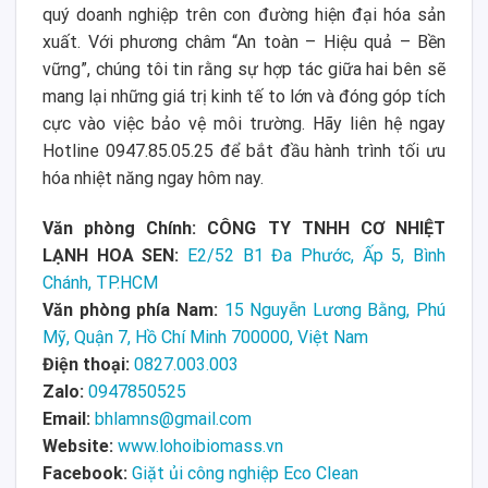
quý doanh nghiệp trên con đường hiện đại hóa sản
xuất. Với phương châm “An toàn – Hiệu quả – Bền
vững”, chúng tôi tin rằng sự hợp tác giữa hai bên sẽ
mang lại những giá trị kinh tế to lớn và đóng góp tích
cực vào việc bảo vệ môi trường. Hãy liên hệ ngay
Hotline 0947.85.05.25 để bắt đầu hành trình tối ưu
hóa nhiệt năng ngay hôm nay.
Văn phòng Chính: CÔNG TY TNHH CƠ NHIỆT
LẠNH HOA SEN:
E2/52 B1 Đa Phước, Ấp 5, Bình
Chánh, TP.HCM
Văn phòng phía Nam:
15 Nguyễn Lương Bằng, Phú
Mỹ, Quận 7, Hồ Chí Minh 700000, Việt Nam
Điện thoại:
0827.003.003
Zalo:
0947850525
Email:
bhlamns@gmail.com
Website:
www.lohoibiomass.vn
Facebook:
Giặt ủi công nghiệp Eco Clean