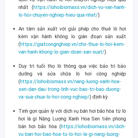
nhất (
https://lohoibiomass.vn/dich-vu-van-hanh-
lo-hoi-chuyen-nghiep-hieu-qua-nhat/
).
An tâm sản xuất với giải pháp cho thuê lò hơi
kèm vận hành không lo gián đoạn sản xuất
(
https://giatcongnghiep.vn/cho-thue-lo-hoi-kem-
van-hanh-khong-lo-gian-doan-san-xuat/
).
Duy trì tuổi thọ lò thông qua việc bảo trì bảo
dưỡng và sửa chữa lò hơi công nghiệp
(
https://lohoibiomass.vn/nang-luong-xanh-hoa-
sen-dan-dau-trong-linh-vuc-bao-tri-bao-duong-
va-sua-chua-lo-hoi-cong-nghiep/
) định kỳ.
Tinh gọn quản lý với dịch vụ bán hơi bão hòa từ lò
hơi là gì Năng Lượng Xanh Hoa Sen tiên phong
bán hơi bão hòa (
https://lohoibiomass.vn/dich-
vu-ban-hoi-bao-hoa-tu-lo-hoi-la-gi-nang-luong-