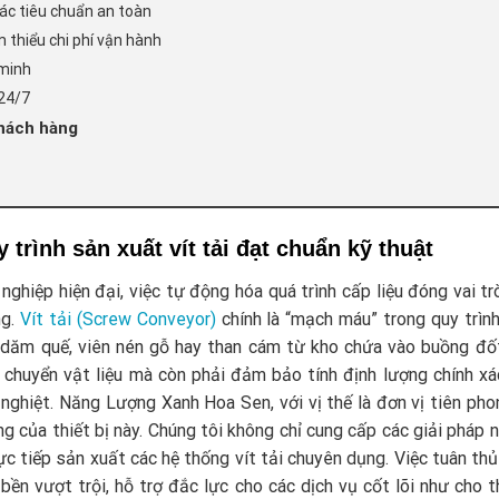
ác tiêu chuẩn an toàn
ảm thiểu chi phí vận hành
 minh
 24/7
hách hàng
trình sản xuất vít tải đạt chuẩn kỹ thuật
nghiệp hiện đại, việc tự động hóa quá trình cấp liệu đóng vai t
ng.
Vít tải (Screw Conveyor)
chính là “mạch máu” trong quy trìn
, dăm quế, viên nén gỗ hay than cám từ kho chứa vào buồng đố
i chuyển vật liệu mà còn phải đảm bảo tính định lượng chính x
nghiệt. Năng Lượng Xanh Hoa Sen, với vị thế là đơn vị tiên phon
ọng của thiết bị này. Chúng tôi không chỉ cung cấp các giải pháp
c tiếp sản xuất các hệ thống vít tải chuyên dụng. Việc tuân thủ
n vượt trội, hỗ trợ đắc lực cho các dịch vụ cốt lõi như cho 