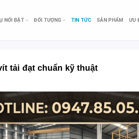
Ụ NỔI BẬT
ĐỐI TƯỢNG
TIN TỨC
SẢN PHẨM
ƯU 
ít tải đạt chuẩn kỹ thuật