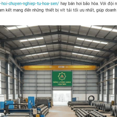
o-hoi-chuyen-nghiep-tu-hoa-sen/
hay bán hơi bão hòa. Với đội 
am kết mang đến những thiết bị vít tải tối ưu nhất, giúp doanh 