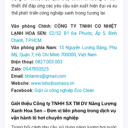
thiết để đáp ứng các yêu cầu sản xuất hiện đại và xu
thế phát triển công nghiệp xanh trong tương lai.
Văn phòng Chính: CÔNG TY TNHH CƠ NHIỆT
LẠNH HOA SEN:
E2/52 B1 Đa Phước, Ấp 5, Bình
Chánh, TP.HCM
Văn phòng phía Nam:
15 Nguyễn Lương Bằng, Phú
Mỹ, Quận 7, Hồ Chí Minh 700000, Việt Nam
Điện thoại:
0827.003.003
Zalo:
0947850525
Email:
bhlamns@gmail.com
Website:
www.lohoibiomass.vn
Facebook:
Giặt ủi công nghiệp Eco Clean
Giới thiệu Công ty TNHH SX TM DV Năng Lượng
Xanh Hoa Sen – Đơn vị tiên phong trong dịch vụ
vận hành lò hơi chuyên nghiệp
Trong bối cảnh nhu cầu sử dụng năng lượng hơi nước