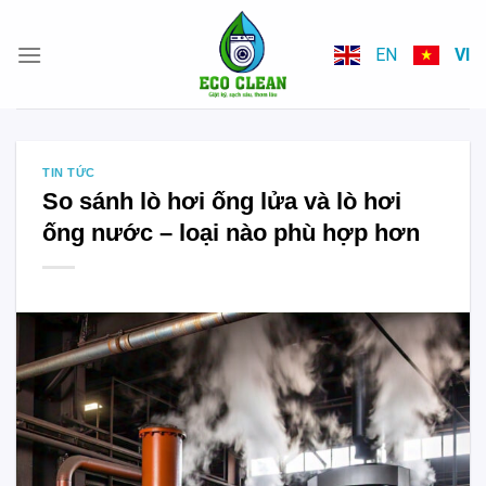
Skip
to
EN
VI
content
TIN TỨC
So sánh lò hơi ống lửa và lò hơi
ống nước – loại nào phù hợp hơn