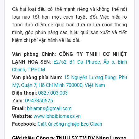
Cả hai loại đều có thế mạnh riêng và không thể nói
loại nào tốt hơn một cách tuyệt đối. Việc hiểu rõ
từng đặc điểm sẽ giúp bạn đưa ra lựa chọn thông
minh, góp phần nâng cao hiệu quả sản xuất và tiết
kiệm chi phí vận hành về lâu dài.
Văn phòng Chính: CÔNG TY TNHH CƠ NHIỆT
LẠNH HOA SEN:
E2/52 B1 Đa Phước, Ấp 5, Bình
Chánh, TP.HCM
Văn phòng phía Nam:
15 Nguyễn Lương Bằng, Phú
Mỹ, Quận 7, Hồ Chí Minh 700000, Việt Nam
Điện thoại:
0827.003.003
Zalo:
0947850525
Email:
bhlamns@gmail.com
Website:
www.lohoibiomass.vn
Facebook:
Giặt ủi công nghiệp Eco Clean
Giới thiệu Công ty TNHH SX TM DV Năng Lượng