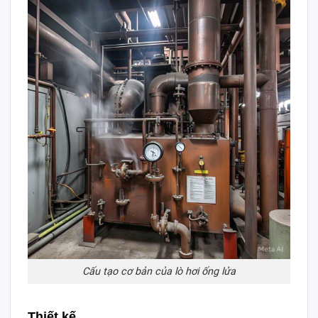
Cấu tạo cơ bản của lò hơi ống lửa
Thiết kế