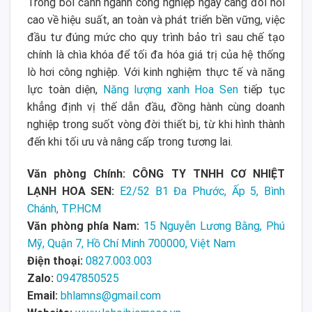
Trong bối cảnh ngành công nghiệp ngày càng đòi hỏi
cao về hiệu suất, an toàn và phát triển bền vững, việc
đầu tư đúng mức cho quy trình bảo trì sau chế tạo
chính là chìa khóa để tối đa hóa giá trị của hệ thống
lò hơi công nghiệp. Với kinh nghiệm thực tế và năng
lực toàn diện,
Năng lượng xanh Hoa Sen
tiếp tục
khẳng định vị thế dẫn đầu, đồng hành cùng doanh
nghiệp trong suốt vòng đời thiết bị, từ khi hình thành
đến khi tối ưu và nâng cấp trong tương lai.
Văn phòng Chính: CÔNG TY TNHH CƠ NHIỆT
LẠNH HOA SEN:
E2/52 B1 Đa Phước, Ấp 5, Bình
Chánh, TP.HCM
Văn phòng phía Nam:
15 Nguyễn Lương Bằng, Phú
Mỹ, Quận 7, Hồ Chí Minh 700000, Việt Nam
Điện thoại:
0827.003.003
Zalo:
0947850525
Email:
bhlamns@gmail.com