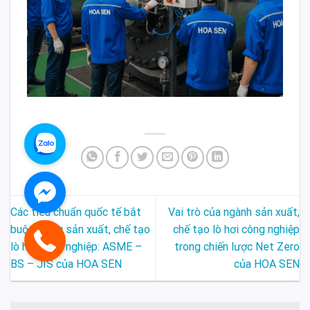
Các tiêu chuẩn quốc tế bắt
Vai trò của ngành sản xuất,
buộc trong sản xuất, chế tạo
chế tạo lò hơi công nghiệp
lò hơi công nghiệp: ASME –
trong chiến lược Net Zero
BS – JIS của HOA SEN
của HOA SEN