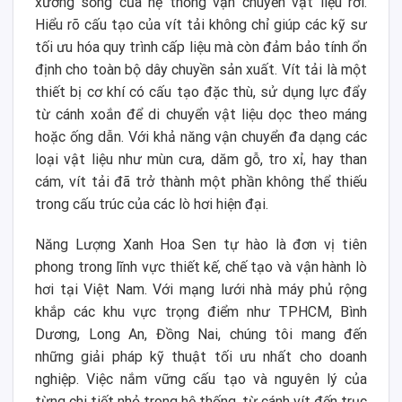
xương sống của hệ thống vận chuyển vật liệu rời.
Hiểu rõ cấu tạo của vít tải không chỉ giúp các kỹ sư
tối ưu hóa quy trình cấp liệu mà còn đảm bảo tính ổn
định cho toàn bộ dây chuyền sản xuất. Vít tải là một
thiết bị cơ khí có cấu tạo đặc thù, sử dụng lực đẩy
từ cánh xoắn để di chuyển vật liệu dọc theo máng
hoặc ống dẫn. Với khả năng vận chuyển đa dạng các
loại vật liệu như mùn cưa, dăm gỗ, tro xỉ, hay than
cám, vít tải đã trở thành một phần không thể thiếu
trong cấu trúc của các lò hơi hiện đại.
Năng Lượng Xanh Hoa Sen tự hào là đơn vị tiên
phong trong lĩnh vực thiết kế, chế tạo và vận hành lò
hơi tại Việt Nam. Với mạng lưới nhà máy phủ rộng
khắp các khu vực trọng điểm như TPHCM, Bình
Dương, Long An, Đồng Nai, chúng tôi mang đến
những giải pháp kỹ thuật tối ưu nhất cho doanh
nghiệp. Việc nắm vững cấu tạo và nguyên lý của
từng chi tiết nhỏ trong hệ thống, từ cánh vít đến trục