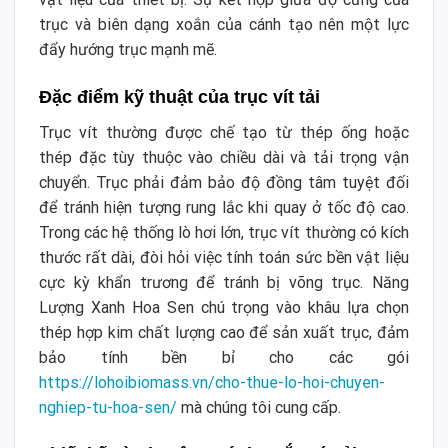
trục và biên dạng xoắn của cánh tạo nên một lực
đẩy hướng trục mạnh mẽ.
Đặc điểm kỹ thuật của trục vít tải
Trục vít thường được chế tạo từ thép ống hoặc
thép đặc tùy thuộc vào chiều dài và tải trọng vận
chuyển. Trục phải đảm bảo độ đồng tâm tuyệt đối
để tránh hiện tượng rung lắc khi quay ở tốc độ cao.
Trong các hệ thống lò hơi lớn, trục vít thường có kích
thước rất dài, đòi hỏi việc tính toán sức bền vật liệu
cực kỳ khẩn trương để tránh bị võng trục. Năng
Lượng Xanh Hoa Sen chú trọng vào khâu lựa chọn
thép hợp kim chất lượng cao để sản xuất trục, đảm
bảo tính bền bỉ cho các gói
https://lohoibiomass.vn/cho-thue-lo-hoi-chuyen-
nghiep-tu-hoa-sen/
mà chúng tôi cung cấp.