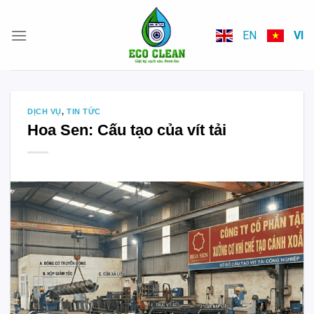
Skip
to
EN
VI
content
DỊCH VỤ
,
TIN TỨC
Hoa Sen: Cấu tạo của vít tải