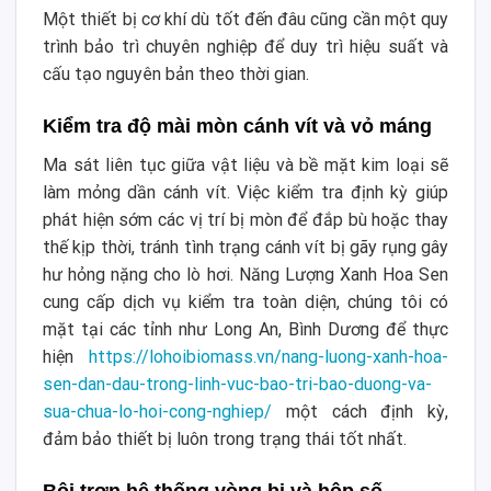
Một thiết bị cơ khí dù tốt đến đâu cũng cần một quy
trình bảo trì chuyên nghiệp để duy trì hiệu suất và
cấu tạo nguyên bản theo thời gian.
Kiểm tra độ mài mòn cánh vít và vỏ máng
Ma sát liên tục giữa vật liệu và bề mặt kim loại sẽ
làm mỏng dần cánh vít. Việc kiểm tra định kỳ giúp
phát hiện sớm các vị trí bị mòn để đắp bù hoặc thay
thế kịp thời, tránh tình trạng cánh vít bị gãy rụng gây
hư hỏng nặng cho lò hơi. Năng Lượng Xanh Hoa Sen
cung cấp dịch vụ kiểm tra toàn diện, chúng tôi có
mặt tại các tỉnh như Long An, Bình Dương để thực
hiện
https://lohoibiomass.vn/nang-luong-xanh-hoa-
sen-dan-dau-trong-linh-vuc-bao-tri-bao-duong-va-
sua-chua-lo-hoi-cong-nghiep/
một cách định kỳ,
đảm bảo thiết bị luôn trong trạng thái tốt nhất.
Bôi trơn hệ thống vòng bi và hộp số