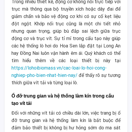
Trong nhiều thiết kế, động cơ không nối trực tiếp với
trục mà thông qua bộ truyền xích hoặc dây đai để
giảm chấn và bảo vệ động cơ khi có sự cố kẹt liệu
đột ngột. Khớp nối trục cũng là một chi tiết nhỏ
nhưng quan trọng, giúp bù đắp sai lệch giữa trục
động cơ và trục vít. Sự tỉ mỉ trong cấu tạo này giúp
các hệ thống lò hơi do Hoa Sen lắp đặt tại Long An
hay Đồng Nai luôn vận hành êm ái. Quý khách có thể
tìm hiểu thêm về các loại thiết bị này tại
https://lohoibiomass.vn/cac-loai-lo-hoi-cong-
nghiep-pho-bien-nhat-hien-nay/
để thấy rõ sự tương
thích giữa vít tải và từng loại lò.
Ổ đỡ trung gian và hệ thống làm kín trong cấu
tạo vít tải
Đối với những vít tải có chiều dài lớn, việc trang bị ổ
đỡ trung gian và hệ thống làm kín là bắt buộc để
đảm bảo thiết bị không bị hư hỏng sớm do ma sát