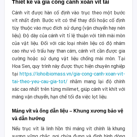
Thiết kế và gia công cánh xoắn vít tải
Cánh vít được hàn cố định vào trục theo một bước
vít nhất định. Bước vít có thể thay đổi hoặc cố định
tùy thuộc vào mục đích sử dụng (vận chuyển hay nén
liệu). Độ dày của cánh vít tỉ lệ thuận với tính mài mòn
của vật liệu. Đối với các loại nhiên liệu có độ nhám
cao như vỏ trấu hay than cám, cánh vít cần được gia
cường hoặc sử dụng vật liệu chống mài mòn. Tại
Hoa Sen, quy trình này được thực hiện chuyên nghiệp
tại
https://lohoibiomass.vn/gia-cong-canh-xoan-vit-
tai-theo-yeu-cau-gia-tot/
nhằm mang lại độ chính
xác cao nhất trên từng milimet, giúp cánh vít khít với
máng vận chuyển, hạn chế tối đa việc lọt liệu.
Máng vít và ống dẫn liệu – Khung xương bảo vệ
và dẫn hướng
Nếu trục vít là linh hồn thì máng vít chính là khung
xương vững chắc, nơi chứa đựng và định hình dòng