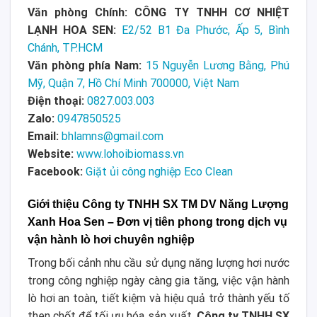
Văn phòng Chính: CÔNG TY TNHH CƠ NHIỆT
LẠNH HOA SEN:
E2/52 B1 Đa Phước, Ấp 5, Bình
Chánh, TP.HCM
Văn phòng phía Nam:
15 Nguyễn Lương Bằng, Phú
Mỹ, Quận 7, Hồ Chí Minh 700000, Việt Nam
Điện thoại:
0827.003.003
Zalo:
0947850525
Email:
bhlamns@gmail.com
Website:
www.lohoibiomass.vn
Facebook:
Giặt ủi công nghiệp Eco Clean
Giới thiệu Công ty TNHH SX TM DV Năng Lượng
Xanh Hoa Sen – Đơn vị tiên phong trong dịch vụ
vận hành lò hơi chuyên nghiệp
Trong bối cảnh nhu cầu sử dụng năng lượng hơi nước
trong công nghiệp ngày càng gia tăng, việc vận hành
lò hơi an toàn, tiết kiệm và hiệu quả trở thành yếu tố
then chốt để tối ưu hóa sản xuất.
Công ty TNHH SX