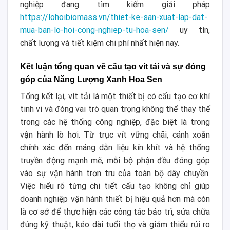
nghiệp đang tìm kiếm giải pháp
https://lohoibiomass.vn/thiet-ke-san-xuat-lap-dat-
mua-ban-lo-hoi-cong-nghiep-tu-hoa-sen/
uy tín,
chất lượng và tiết kiệm chi phí nhất hiện nay.
Kết luận tổng quan về cấu tạo vít tải và sự đóng
góp của Năng Lượng Xanh Hoa Sen
Tổng kết lại, vít tải là một thiết bị có cấu tạo cơ khí
tinh vi và đóng vai trò quan trọng không thể thay thế
trong các hệ thống công nghiệp, đặc biệt là trong
vận hành lò hơi. Từ trục vít vững chãi, cánh xoắn
chính xác đến máng dẫn liệu kín khít và hệ thống
truyền động mạnh mẽ, mỗi bộ phận đều đóng góp
vào sự vận hành trơn tru của toàn bộ dây chuyền.
Việc hiểu rõ từng chi tiết cấu tạo không chỉ giúp
doanh nghiệp vận hành thiết bị hiệu quả hơn mà còn
là cơ sở để thực hiện các công tác bảo trì, sửa chữa
đúng kỹ thuật, kéo dài tuổi thọ và giảm thiểu rủi ro