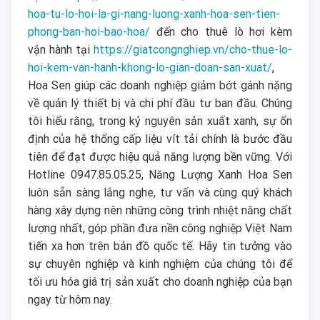
hoa-tu-lo-hoi-la-gi-nang-luong-xanh-hoa-sen-tien-
phong-ban-hoi-bao-hoa/
đến cho thuê lò hơi kèm
vận hành tại
https://giatcongnghiep.vn/cho-thue-lo-
hoi-kem-van-hanh-khong-lo-gian-doan-san-xuat/
,
Hoa Sen giúp các doanh nghiệp giảm bớt gánh nặng
về quản lý thiết bị và chi phí đầu tư ban đầu. Chúng
tôi hiểu rằng, trong kỷ nguyên sản xuất xanh, sự ổn
định của hệ thống cấp liệu vít tải chính là bước đầu
tiên để đạt được hiệu quả năng lượng bền vững. Với
Hotline 0947.85.05.25, Năng Lượng Xanh Hoa Sen
luôn sẵn sàng lắng nghe, tư vấn và cùng quý khách
hàng xây dựng nên những công trình nhiệt năng chất
lượng nhất, góp phần đưa nền công nghiệp Việt Nam
tiến xa hơn trên bản đồ quốc tế. Hãy tin tưởng vào
sự chuyên nghiệp và kinh nghiệm của chúng tôi để
tối ưu hóa giá trị sản xuất cho doanh nghiệp của bạn
ngay từ hôm nay.