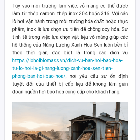
Tùy vào môi trường làm việc, vỏ máng có thể được
làm từ thép carbon, thép inox 304 hoặc 316. Với các
lò hơi vận hành trong môi trường hóa chất hoặc thực
phẩm, inox là lựa chọn ưu tiên để chống oxy hóa. Sự
tinh tế trong việc lựa chọn vật liệu vỏ máng giúp các
hệ thống của Năng Lượng Xanh Hoa Sen luôn bền bỉ
theo thời gian, đặc biệt là trong các dịch vụ
https://lohoibiomass.vn/dich-vu-ban-hoi-bao-hoa-
tu-lo-hoi-la-gi-nang-luong-xanh-hoa-sen-tien-
phong-ban-hoi-bao-hoa/
, nơi yêu cầu sự ổn định
tuyệt đối của thiết bị cấp liệu để không làm gián
đoạn nguồn hơi bão hòa cung cấp cho khách hàng.