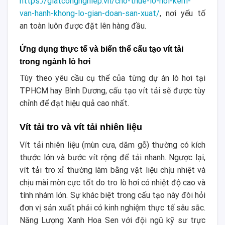
https://giatcongnghiep.vn/cho-thue-lo-hoi-kem-
van-hanh-khong-lo-gian-doan-san-xuat/
, nơi yếu tố
an toàn luôn được đặt lên hàng đầu.
Ứng dụng thực tế và biến thể cấu tạo vít tải
trong ngành lò hơi
Tùy theo yêu cầu cụ thể của từng dự án lò hơi tại
TPHCM hay Bình Dương, cấu tạo vít tải sẽ được tùy
chỉnh để đạt hiệu quả cao nhất.
Vít tải tro và vít tải nhiên liệu
Vít tải nhiên liệu (mùn cưa, dăm gỗ) thường có kích
thước lớn và bước vít rộng để tải nhanh. Ngược lại,
vít tải tro xỉ thường làm bằng vật liệu chịu nhiệt và
chịu mài mòn cực tốt do tro lò hơi có nhiệt độ cao và
tính nhám lớn. Sự khác biệt trong cấu tạo này đòi hỏi
đơn vị sản xuất phải có kinh nghiệm thực tế sâu sắc.
Năng Lượng Xanh Hoa Sen với đội ngũ kỹ sư trực