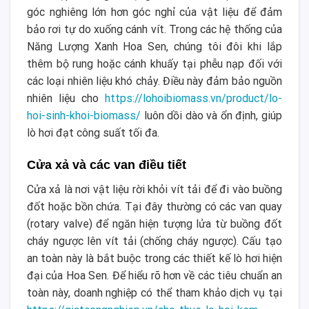
góc nghiêng lớn hơn góc nghỉ của vật liệu để đảm
bảo rơi tự do xuống cánh vít. Trong các hệ thống của
Năng Lượng Xanh Hoa Sen, chúng tôi đôi khi lắp
thêm bộ rung hoặc cánh khuấy tại phễu nạp đối với
các loại nhiên liệu khó chảy. Điều này đảm bảo nguồn
nhiên liệu cho
https://lohoibiomass.vn/product/lo-
hoi-sinh-khoi-biomass/
luôn dồi dào và ổn định, giúp
lò hơi đạt công suất tối đa.
Cửa xả và các van điều tiết
Cửa xả là nơi vật liệu rời khỏi vít tải để đi vào buồng
đốt hoặc bồn chứa. Tại đây thường có các van quay
(rotary valve) để ngăn hiện tượng lửa từ buồng đốt
cháy ngược lên vít tải (chống cháy ngược). Cấu tạo
an toàn này là bắt buộc trong các thiết kế lò hơi hiện
đại của Hoa Sen. Để hiểu rõ hơn về các tiêu chuẩn an
toàn này, doanh nghiệp có thể tham khảo dịch vụ tại