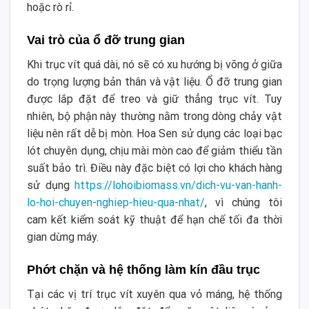
hoặc rò rỉ.
Vai trò của ổ đỡ trung gian
Khi trục vít quá dài, nó sẽ có xu hướng bị võng ở giữa
do trọng lượng bản thân và vật liệu. Ổ đỡ trung gian
được lắp đặt để treo và giữ thẳng trục vít. Tuy
nhiên, bộ phận này thường nằm trong dòng chảy vật
liệu nên rất dễ bị mòn. Hoa Sen sử dụng các loại bạc
lót chuyên dụng, chịu mài mòn cao để giảm thiểu tần
suất bảo trì. Điều này đặc biệt có lợi cho khách hàng
sử dụng
https://lohoibiomass.vn/dich-vu-van-hanh-
lo-hoi-chuyen-nghiep-hieu-qua-nhat/
, vì chúng tôi
cam kết kiểm soát kỹ thuật để hạn chế tối đa thời
gian dừng máy.
Phớt chặn và hệ thống làm kín đầu trục
Tại các vị trí trục vít xuyên qua vỏ máng, hệ thống