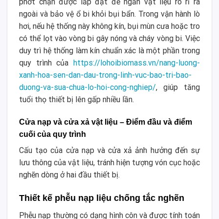
phớt chặn được lắp đặt để ngăn vật liệu rò rỉ ra
ngoài và bảo vệ ổ bi khỏi bụi bẩn. Trong vận hành lò
hơi, nếu hệ thống này không kín, bụi mùn cưa hoặc tro
có thể lọt vào vòng bi gây nóng và cháy vòng bi. Việc
duy trì hệ thống làm kín chuẩn xác là một phần trong
quy trình của
https://lohoibiomass.vn/nang-luong-
xanh-hoa-sen-dan-dau-trong-linh-vuc-bao-tri-bao-
duong-va-sua-chua-lo-hoi-cong-nghiep/
, giúp tăng
tuổi thọ thiết bị lên gấp nhiều lần.
Cửa nạp và cửa xả vật liệu – Điểm đầu và điểm
cuối của quy trình
Cấu tạo của cửa nạp và cửa xả ảnh hưởng đến sự
lưu thông của vật liệu, tránh hiện tượng vón cục hoặc
nghẽn dòng ở hai đầu thiết bị.
Thiết kế phễu nạp liệu chống tắc nghẽn
Phễu nạp thường có dạng hình côn và được tính toán