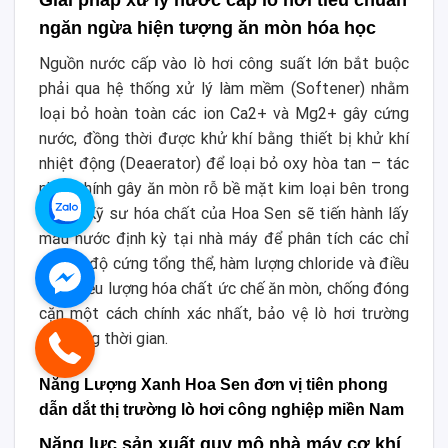
Giải pháp xử lý nước cấp lò hơi tiêu chuẩn
ngăn ngừa hiện tượng ăn mòn hóa học
Nguồn nước cấp vào lò hơi công suất lớn bắt buộc
phải qua hệ thống xử lý làm mềm (Softener) nhằm
loại bỏ hoàn toàn các ion Ca2+ và Mg2+ gây cứng
nước, đồng thời được khử khí bằng thiết bị khử khí
nhiệt động (Deaerator) để loại bỏ oxy hòa tan – tác
nhân chính gây ăn mòn rỗ bề mặt kim loại bên trong
lò hơi. Kỹ sư hóa chất của Hoa Sen sẽ tiến hành lấy
mẫu nước định kỳ tại nhà máy để phân tích các chỉ
số pH, độ cứng tổng thể, hàm lượng chloride và điều
chỉnh liều lượng hóa chất ức chế ăn mòn, chống đóng
cặn một cách chính xác nhất, bảo vệ lò hơi trường
tồn cùng thời gian.
Năng Lượng Xanh Hoa Sen đơn vị tiên phong
dẫn dắt thị trường lò hơi công nghiệp miền Nam
Năng lực sản xuất quy mô nhà máy cơ khí