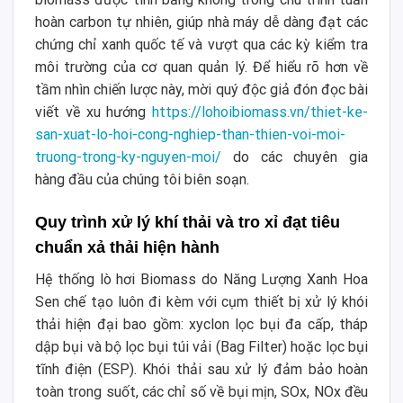
hoàn carbon tự nhiên, giúp nhà máy dễ dàng đạt các
chứng chỉ xanh quốc tế và vượt qua các kỳ kiểm tra
môi trường của cơ quan quản lý. Để hiểu rõ hơn về
tầm nhìn chiến lược này, mời quý độc giả đón đọc bài
viết về xu hướng
https://lohoibiomass.vn/thiet-ke-
san-xuat-lo-hoi-cong-nghiep-than-thien-voi-moi-
truong-trong-ky-nguyen-moi/
do các chuyên gia
hàng đầu của chúng tôi biên soạn.
Quy trình xử lý khí thải và tro xỉ đạt tiêu
chuẩn xả thải hiện hành
Hệ thống lò hơi Biomass do Năng Lượng Xanh Hoa
Sen chế tạo luôn đi kèm với cụm thiết bị xử lý khói
thải hiện đại bao gồm: xyclon lọc bụi đa cấp, tháp
dập bụi và bộ lọc bụi túi vải (Bag Filter) hoặc lọc bụi
tĩnh điện (ESP). Khói thải sau xử lý đảm bảo hoàn
toàn trong suốt, các chỉ số về bụi mịn, SOx, NOx đều