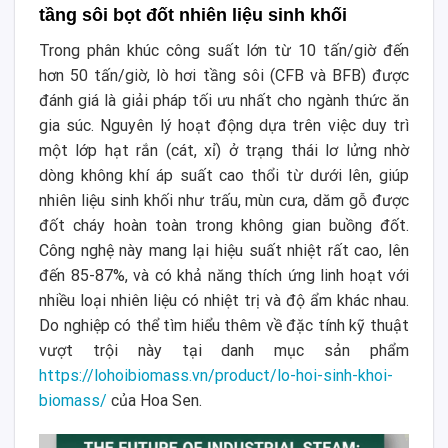
tầng sôi bọt đốt nhiên liệu sinh khối
Trong phân khúc công suất lớn từ 10 tấn/giờ đến
hơn 50 tấn/giờ, lò hơi tầng sôi (CFB và BFB) được
đánh giá là giải pháp tối ưu nhất cho ngành thức ăn
gia súc. Nguyên lý hoạt động dựa trên việc duy trì
một lớp hạt rắn (cát, xỉ) ở trạng thái lơ lửng nhờ
dòng không khí áp suất cao thổi từ dưới lên, giúp
nhiên liệu sinh khối như trấu, mùn cưa, dăm gỗ được
đốt cháy hoàn toàn trong không gian buồng đốt.
Công nghệ này mang lại hiệu suất nhiệt rất cao, lên
đến 85-87%, và có khả năng thích ứng linh hoạt với
nhiều loại nhiên liệu có nhiệt trị và độ ẩm khác nhau.
Do nghiệp có thể tìm hiểu thêm về đặc tính kỹ thuật
vượt trội này tại danh mục sản phẩm
https://lohoibiomass.vn/product/lo-hoi-sinh-khoi-
biomass/
của Hoa Sen.