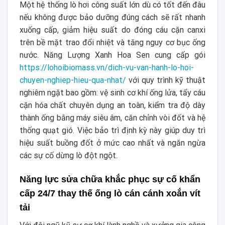
Một hệ thống lò hơi công suất lớn dù có tốt đến đâu
nếu không được bảo dưỡng đúng cách sẽ rất nhanh
xuống cấp, giảm hiệu suất do đóng cáu cặn canxi
trên bề mặt trao đổi nhiệt và tăng nguy cơ bục ống
nước. Năng Lượng Xanh Hoa Sen cung cấp gói
https://lohoibiomass.vn/dich-vu-van-hanh-lo-hoi-
chuyen-nghiep-hieu-qua-nhat/
với quy trình kỹ thuật
nghiêm ngặt bao gồm: vệ sinh cơ khí ống lửa, tẩy cáu
cặn hóa chất chuyên dụng an toàn, kiểm tra độ dày
thành ống bằng máy siêu âm, căn chỉnh vòi đốt và hệ
thống quạt gió. Việc bảo trì định kỳ này giúp duy trì
hiệu suất buồng đốt ở mức cao nhất và ngăn ngừa
các sự cố dừng lò đột ngột.
Năng lực sửa chữa khắc phục sự cố khẩn
cấp 24/7 thay thế ống lò cán cánh xoắn vít
tải