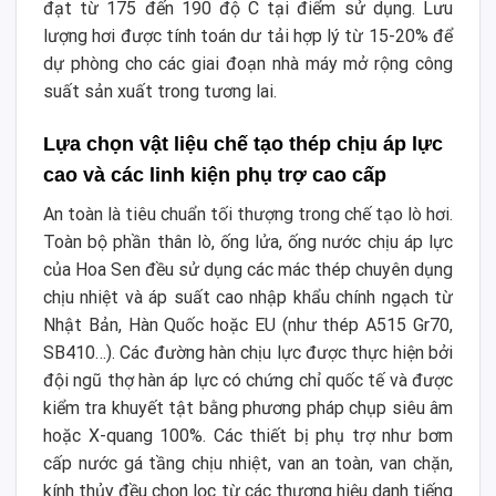
đạt từ 175 đến 190 độ C tại điểm sử dụng. Lưu
lượng hơi được tính toán dư tải hợp lý từ 15-20% để
dự phòng cho các giai đoạn nhà máy mở rộng công
suất sản xuất trong tương lai.
Lựa chọn vật liệu chế tạo thép chịu áp lực
cao và các linh kiện phụ trợ cao cấp
An toàn là tiêu chuẩn tối thượng trong chế tạo lò hơi.
Toàn bộ phần thân lò, ống lửa, ống nước chịu áp lực
của Hoa Sen đều sử dụng các mác thép chuyên dụng
chịu nhiệt và áp suất cao nhập khẩu chính ngạch từ
Nhật Bản, Hàn Quốc hoặc EU (như thép A515 Gr70,
SB410…). Các đường hàn chịu lực được thực hiện bởi
đội ngũ thợ hàn áp lực có chứng chỉ quốc tế và được
kiểm tra khuyết tật bằng phương pháp chụp siêu âm
hoặc X-quang 100%. Các thiết bị phụ trợ như bơm
cấp nước gá tầng chịu nhiệt, van an toàn, van chặn,
kính thủy đều chọn lọc từ các thương hiệu danh tiếng