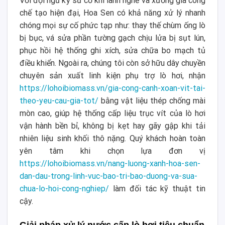
Với đội ngũ kỹ sư cơ khí lành nghề và xưởng gia công
chế tạo hiện đại, Hoa Sen có khả năng xử lý nhanh
chóng mọi sự cố phức tạp như: thay thế chùm ống lò
bị bục, vá sửa phần tường gạch chịu lửa bị sụt lún,
phục hồi hệ thống ghi xích, sửa chữa bo mạch tủ
điều khiển. Ngoài ra, chúng tôi còn sở hữu dây chuyền
chuyên sản xuất linh kiện phụ trợ lò hơi, nhận
https://lohoibiomass.vn/gia-cong-canh-xoan-vit-tai-
theo-yeu-cau-gia-tot/
bằng vật liệu thép chống mài
mòn cao, giúp hệ thống cấp liệu trục vít của lò hơi
vận hành bền bỉ, không bị kẹt hay gãy gập khi tải
nhiên liệu sinh khối thô nặng. Quý khách hoàn toàn
yên tâm khi chọn lựa đơn vị
https://lohoibiomass.vn/nang-luong-xanh-hoa-sen-
dan-dau-trong-linh-vuc-bao-tri-bao-duong-va-sua-
chua-lo-hoi-cong-nghiep/
làm đối tác kỹ thuật tin
cậy.