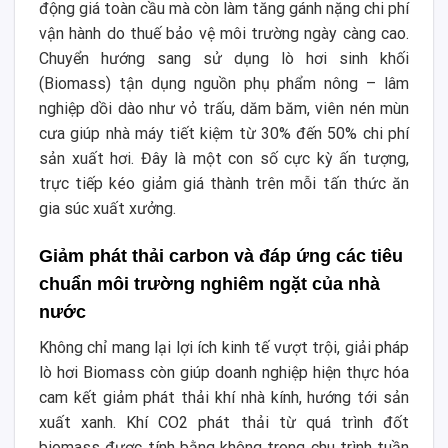
động giá toàn cầu mà còn làm tăng gánh nặng chi phí
vận hành do thuế bảo vệ môi trường ngày càng cao.
Chuyển hướng sang sử dụng lò hơi sinh khối
(Biomass) tận dụng nguồn phụ phẩm nông – lâm
nghiệp dồi dào như vỏ trấu, dăm băm, viên nén mùn
cưa giúp nhà máy tiết kiệm từ 30% đến 50% chi phí
sản xuất hơi. Đây là một con số cực kỳ ấn tượng,
trực tiếp kéo giảm giá thành trên mỗi tấn thức ăn
gia súc xuất xưởng.
Giảm phát thải carbon và đáp ứng các tiêu
chuẩn môi trường nghiêm ngặt của nhà
nước
Không chỉ mang lại lợi ích kinh tế vượt trội, giải pháp
lò hơi Biomass còn giúp doanh nghiệp hiện thực hóa
cam kết giảm phát thải khí nhà kính, hướng tới sản
xuất xanh. Khí CO2 phát thải từ quá trình đốt
biomass được tính bằng không trong chu trình tuần