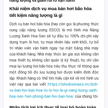
năng lượng và giảm rủi ro vận hành
Khái niệm dịch vụ mua bán hơi bão hòa
tiết kiệm năng lượng là gì
Dịch vụ bán hơi bão hòa (hay còn gọi là phương thức
cung cấp năng lượng ESCO) là mô hình mà Năng
Lượng Xanh Hoa Sen sẽ tự đầu tư 100% chi phí xây
dựng trạm lò hơi, tự mua nhiên liệu sinh khối, tự bố
trí nhân viên vận hành ngay tại mặt bằng nhà máy
của khách hàng. Nhà máy thức ăn gia súc không cần
mua thiết bị, không cần quản lý kỹ thuật, họ chỉ cần
mua lại lượng hơi bão hòa tiêu thụ thực tế thông qua
một đồng hồ đo lưu lượng hơi được kiểm định độc
lập. Khách hàng có thể tìm hiểu cặn kẽ về mô hình ưu
việt này qua bài viết
https://lohoibiomass.vn/dich-
vu-ban-hoi-bao-hoa-tu-lo-hoi-la-gi-nang-luong-xanh-
hoa-sen-tien-phong-ban-hoi-bao-hoa/
của chúng tôi.
Phân tích lợi ích thực tế loại bỏ hoàn toàn