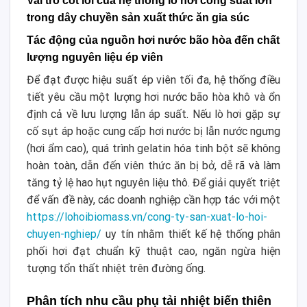
Vai trò cốt lõi của hệ thống lò hơi công suất lớn
trong dây chuyền sản xuất thức ăn gia súc
Tác động của nguồn hơi nước bão hòa đến chất
lượng nguyên liệu ép viên
Để đạt được hiệu suất ép viên tối đa, hệ thống điều
tiết yêu cầu một lượng hơi nước bão hòa khô và ổn
định cả về lưu lượng lẫn áp suất. Nếu lò hơi gặp sự
cố sụt áp hoặc cung cấp hơi nước bị lẫn nước ngưng
(hơi ẩm cao), quá trình gelatin hóa tinh bột sẽ không
hoàn toàn, dẫn đến viên thức ăn bị bở, dễ rã và làm
tăng tỷ lệ hao hụt nguyên liệu thô. Để giải quyết triệt
để vấn đề này, các doanh nghiệp cần hợp tác với một
https://lohoibiomass.vn/cong-ty-san-xuat-lo-hoi-
chuyen-nghiep/
uy tín nhằm thiết kế hệ thống phân
phối hơi đạt chuẩn kỹ thuật cao, ngăn ngừa hiện
tượng tổn thất nhiệt trên đường ống.
Phân tích nhu cầu phụ tải nhiệt biến thiên